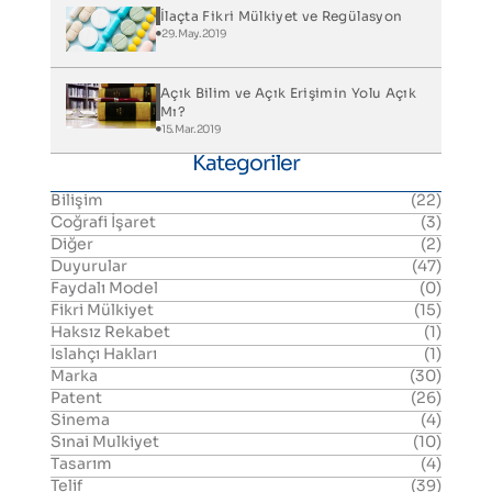
İlaçta Fikri Mülkiyet ve Regülasyon
29.May.2019
Açık Bilim ve Açık Erişimin Yolu Açık
Mı?
15.Mar.2019
Kategoriler
Bilişim
(22)
Coğrafi İşaret
(3)
Diğer
(2)
Duyurular
(47)
Faydalı Model
(0)
Fikri Mülkiyet
(15)
Haksız Rekabet
(1)
Islahçı Hakları
(1)
Marka
(30)
Patent
(26)
Sinema
(4)
Sınai Mulkiyet
(10)
Tasarım
(4)
Telif
(39)