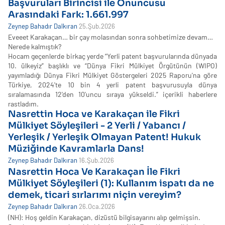
Başvuruları Birincisi ile Onuncusu
Arasındaki Fark: 1.661.997
Zeynep Bahadır Dalkıran
25.Şub.2026
Eveeet Karakaçan… bir çay molasından sonra sohbetimize devam…
Nerede kalmıştık?
Hocam geçenlerde birkaç yerde “Yerli patent başvurularında dünyada
10. ülkeyiz” başlıklı ve “Dünya Fikri Mülkiyet Örgütünün (WIPO)
yayımladığı Dünya Fikri Mülkiyet Göstergeleri 2025 Raporu'na göre
Türkiye, 2024'te 10 bin 4 yerli patent başvurusuyla dünya
sıralamasında 12'den 10'uncu sıraya yükseldi.” içerikli haberlere
rastladım.
Nasrettin Hoca ve Karakaçan ile Fikri
Mülkiyet Söyleşileri - 2 Yerli / Yabancı /
Yerleşik / Yerleşik Olmayan Patent! Hukuk
Müziğinde Kavramlarla Dans!
Zeynep Bahadır Dalkıran
16.Şub.2026
Nasrettin Hoca Ve Karakaçan İle Fikri
Mülkiyet Söyleşileri (1): Kullanım ispatı da ne
demek, ticari sırlarımı niçin vereyim?
Zeynep Bahadır Dalkıran
26.Oca.2026
(NH): Hoş geldin Karakaçan, dizüstü bilgisayarını alıp gelmişsin.