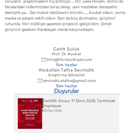
Soruların, araştırmaların hiç bitmiyor… (K): Eeee Hocam, ikimiz de
fıkralardaki rollerimizden biraz sıkılıp, yeni meslekler deneyelim
demiştik ya… Sen hukuk fakültesini bitirdin…. Avukat oldun, sonra
marka ve patent vekili oldun. Ben de boş durmadım, girişimci
ruhumla, fikri mülkiyet gazetesi projesini geliştirdim. Şimdi
girişimci gazeteci Karakaçan olarak karşınızdayım.
Cahit Suluk
Prof. Dr. Avukat
info@fikrimulkiyet.com
Tüm Yazılar
Abdullah Talha Sevindik
Araştırma Görevlisi
sevindik.atalha@gmail.com
Tüm Yazılar
Duyurular
Vekillik Sınavı 17 Ekim 2026 Tarihinde
Yapılacak
30.Tem.2026