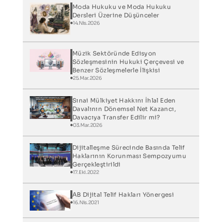
Moda Hukuku ve Moda Hukuku
Dersleri Üzerine Düşünceler
14.Nis.2026
Müzik Sektöründe Edisyon
Sözleşmesinin Hukuki Çerçevesi ve
Benzer Sözleşmelerle İlişkisi
25.Mar.2026
Sınai Mülkiyet Hakkını İhlal Eden
Davalının Dönemsel Net Kazancı,
Davacıya Transfer Edilir mi?
03.Mar.2026
Dijitalleşme Sürecinde Basında Telif
Haklarının Korunması Sempozyumu
Gerçekleştirildi
17.Eki.2022
AB Dijital Telif Hakları Yönergesi
16.Nis.2021