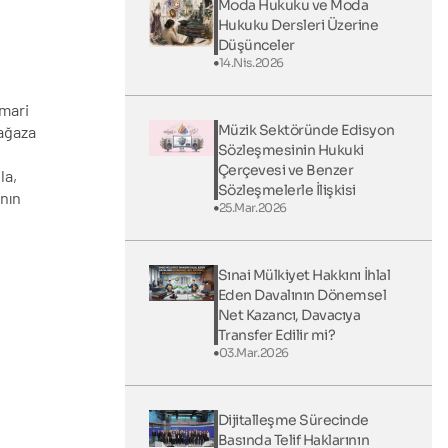
Moda Hukuku ve Moda
Hukuku Dersleri Üzerine
Düşünceler
14.Nis.2026
imari
Müzik Sektöründe Edisyon
mağaza
Sözleşmesinin Hukuki
Çerçevesi ve Benzer
la,
Sözleşmelerle İlişkisi
nın
25.Mar.2026
Sınai Mülkiyet Hakkını İhlal
Eden Davalının Dönemsel
Net Kazancı, Davacıya
Transfer Edilir mi?
03.Mar.2026
Dijitalleşme Sürecinde
Basında Telif Haklarının