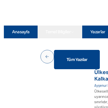
Anasayfa
Temel Bilgiler
Yazarlar
Tüm Yazılar
Ülkes
Kalka
Ayşenur
Ülkesel
uyarınca
sınırlı
sürdürm