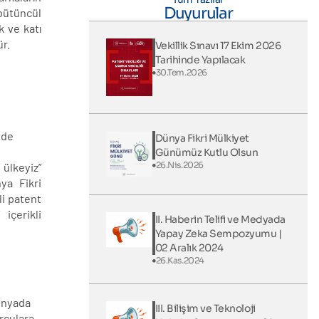
Duyurular
bütüncül
k ve katı
ür.
Vekillik Sınavı 17 Ekim 2026
Tarihinde Yapılacak
30.Tem.2026
ede
Dünya Fikri Mülkiyet
Günümüz Kutlu Olsun
26.Nis.2026
 ülkeyiz”
ya Fikri
li patent
içerikli
II. Haberin Telifi ve Medyada
Yapay Zeka Sempozyumu |
02 Aralık 2024
26.Kas.2024
dünyada
III. Bilişim ve Teknoloji
rculara