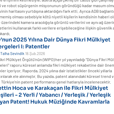
ni ve robot süpürgenin misyonunun göründüğü kadar masum olma
inin haritasını yurtdışına aktardığını fark etti. Ayrıca ADB bağlantı
memiş olması sebebiyle kötü niyetli kişilerin kendisinin haberi o
üzerindeki kamera aracılığıyla görüntü verilerini ve aynı ağ üzer
etlerini kullanarak farklı verilere erişebileceğine ilişkin güvenlik a
ıkardı.
nun 2025 Yılına Dair Dünya Fikri Mülkiyet
rgeleri I: Patentler
 Talha Sevindik
18.Şub.2026
kri Mülkiyet Örgütü'nün (WIPO) her yıl yayınladığı "Dünya Fikri Mü
leri" raporu küresel anlamda fikri mülkiyet rekabetine dair önem
kler içeriyor. Raporda, 2024 yılına dair istatistikler önceki yıllarla
tırılarak ele alınmıştır. Bu yazıda, patent alanındaki küresel trend 
e Türkiye'nin patent performansı genel hatlarıyla incelenecektir.
ttin Hoca ve Karakaçan ile Fikri Mülkiyet
ileri - 2 Yerli / Yabancı / Yerleşik / Yerleşik
yan Patent! Hukuk Müziğinde Kavramlarla
!