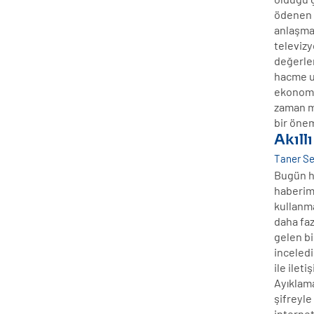
ödenen r
anlaşmal
televizy
değerle
hacme ul
ekonomik
zaman mi
bir önem
Akıll
Taner S
Bugün ha
haberimi
kullanma
daha faz
gelen b
inceledi
ile ilet
Ayıklama
şifreyle
internet