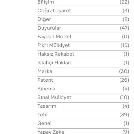
Bilişim
(22)
Coğrafi İşaret
(3)
Diğer
(2)
Duyurular
(47)
Faydalı Model
(0)
Fikri Mülkiyet
(15)
Haksız Rekabet
(1)
Islahçı Hakları
(1)
Marka
(30)
Patent
(26)
Sinema
(4)
Sınai Mulkiyet
(10)
Tasarım
(4)
Telif
(39)
Genel
(1)
Yapay Zeka
(9)