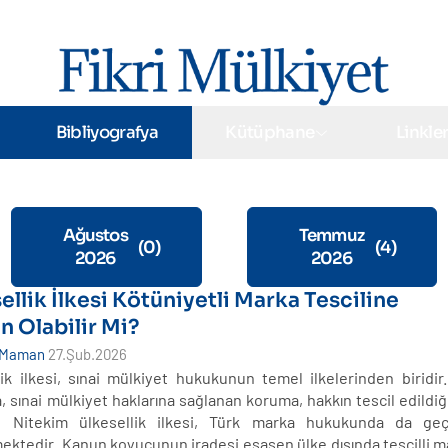
Bibliyografya
Kütüphane
Linkle
Ağustos
Temmuz
(0)
(4)
2026
2026
ellik İlkesi Kötüniyetli Marka Tesciline
n Olabilir Mi?
 Maman
27.Şub.2026
lik ilkesi, sınai mülkiyet hukukunun temel ilkelerinden biridir
, sınai mülkiyet haklarına sağlanan koruma, hakkın tescil edildiği
dır. Nitekim ülkesellik ilkesi, Türk marka hukukunda da geçer
ektedir. Kanun koyucunun iradesi esasen ülke dışında tescilli m