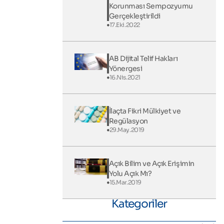
Korunması Sempozyumu
Gerçekleştirildi
17.Eki.2022
AB Dijital Telif Hakları
Yönergesi
16.Nis.2021
İlaçta Fikri Mülkiyet ve
Regülasyon
29.May.2019
Açık Bilim ve Açık Erişimin
Yolu Açık Mı?
15.Mar.2019
Kategoriler