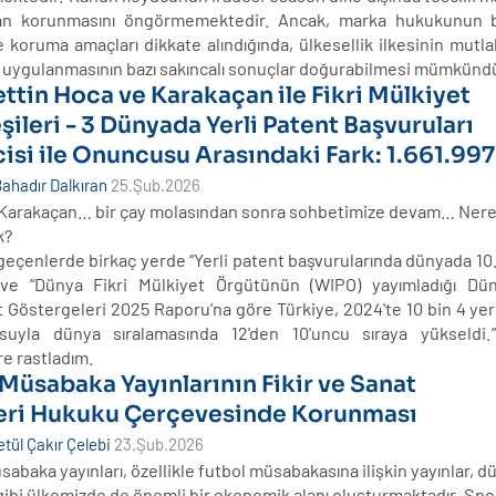
an korunmasını öngörmemektedir. Ancak, marka hukukunun 
e koruma amaçları dikkate alındığında, ülkesellik ilkesinin mutla
 uygulanmasının bazı sakıncalı sonuçlar doğurabilmesi mümkünd
ttin Hoca ve Karakaçan ile Fikri Mülkiyet
şileri - 3 Dünyada Yerli Patent Başvuruları
cisi ile Onuncusu Arasındaki Fark: 1.661.997
ahadır Dalkıran
25.Şub.2026
Karakaçan… bir çay molasından sonra sohbetimize devam… Ner
k?
eçenlerde birkaç yerde “Yerli patent başvurularında dünyada 10.
ı ve “Dünya Fikri Mülkiyet Örgütünün (WIPO) yayımladığı Dün
 Göstergeleri 2025 Raporu'na göre Türkiye, 2024'te 10 bin 4 yer
suyla dünya sıralamasında 12'den 10'uncu sıraya yükseldi.” 
re rastladım.
Müsabaka Yayınlarının Fikir ve Sanat
leri Hukuku Çerçevesinde Korunması
tül Çakır Çelebi
23.Şub.2026
abaka yayınları, özellikle futbol müsabakasına ilişkin yayınlar, 
gibi ülkemizde de önemli bir ekonomik alanı oluşturmaktadır. Spo