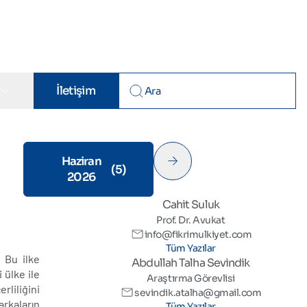
r
İletişim
Haziran
Mayıs
(5)
(6)
2026
2026
Cahit Suluk
Prof. Dr. Avukat
info@fikrimulkiyet.com
Tüm Yazılar
. Bu ilke
Abdullah Talha Sevindik
 ülke ile
Araştırma Görevlisi
liliğini
sevindik.atalha@gmail.com
arkaların
Tüm Yazılar