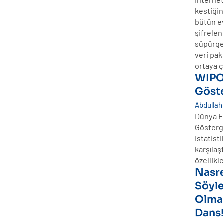
kestiği
bütün ev
şifrelen
süpürge 
veri pak
ortaya ç
WIPO’
Göste
Abdullah
Dünya Fi
Gösterge
istatisti
karşılaş
özellikl
Nasre
Söyleş
Olma
Dans