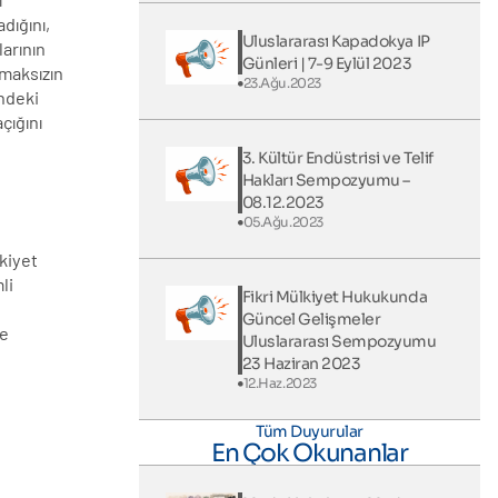
dığını,
Uluslararası Kapadokya IP
larının
Günleri​ | 7-9 Eylül 2023
lmaksızın
23.Ağu.2023
indeki
çığını
3. Kültür Endüstrisi ve Telif
Hakları Sempozyumu –
08.12.2023
05.Ağu.2023
lkiyet
li
Fikri Mülkiyet Hukukunda
Güncel Gelişmeler
ve
Uluslararası Sempozyumu
23 Haziran 2023
12.Haz.2023
Tüm Duyurular
En Çok Okunanlar