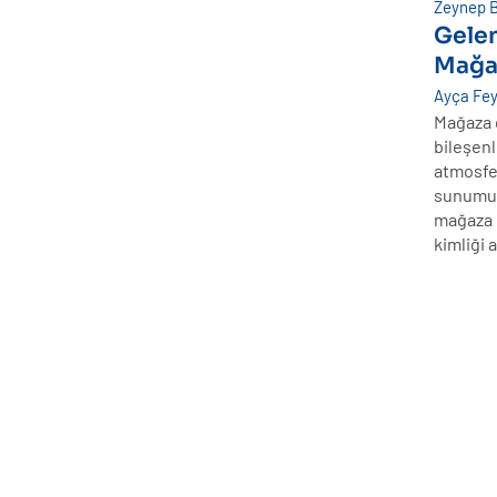
Zeynep B
Gelen
Mağa
Ayça Fey
Mağaza d
bileşenl
atmosfer
sunumun 
mağaza 
kimliği 