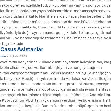
ekor ücretler, özellikle futbol kulüplerinin yaptığı sponsorluk v
arı ile müsabakaların yayın haklarını elde etmek amacıyla radyo v
on kuruluşlarının katıldıkları ihalelerde ortaya çıkan bedeller birli
ndirildiğinde, spor müsabakalarının son derece büyük bir ekono
aştığı görülmektedir. Bununla birlikte, spor müsabakaları, yalnız
 yönleriyle değil, aynı zamanda geniş kitleleri bir araya getirmel
lli birlik ve beraberliği desteklemeleri bakımından da sosyal ve k
 taşımaktadır.
ı Casus Asistanlar
evim
20.Şub.2026
yatımızın her yerinde kullandığımız, hayatımızı kolaylaştıran, karş
z olmaksızın kişisel verilerimizi işleyen ve her şeye rağmen
ktan vazgeçemediğimiz akıllı casus asistanları (A.C.A) her geçe
la tanıyoruz. Geçtiğimiz yılın ortasında Harishankar Vakası ile g
ir mühendis, kendi modeminin internet protokol takımı geçmişini
ğinde, evini temizleyen robot süpürgenin aslında evinin haritası
işime geçerek haritalandırdığını tespit etti. Mühendis, Android Hat
 Köprüsü’nün (ADB) tam kök erişimi verdiğini ve bu erişimin herh
 korunmadığını keşfetti. Bunun üzerine robot süpürgenin en basit
e erişimini kesmesiyle, adeta açığa çıkmış bir casus gibi çalışmay