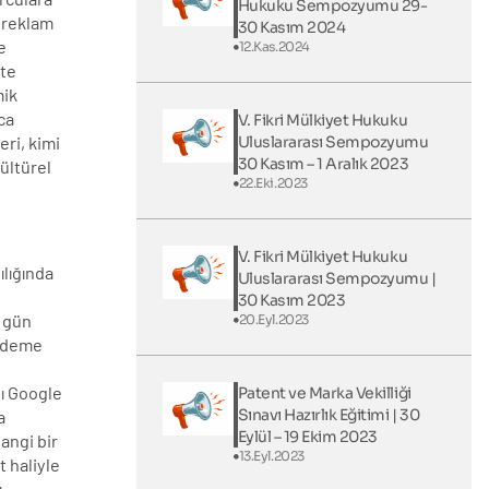
Hukuku Sempozyumu 29-
e reklam
30 Kasım 2024
e
12.Kas.2024
kte
mik
ca
V. Fikri Mülkiyet Hukuku
Uluslararası Sempozyumu
eri, kimi
30 Kasım – 1 Aralık 2023
ültürel
22.Eki.2023
V. Fikri Mülkiyet Hukuku
ılığında
Uluslararası Sempozyumu |
30 Kasım 2023
n gün
20.Eyl.2023
ündeme
nı Google
Patent ve Marka Vekilliği
Sınavı Hazırlık Eğitimi | 30
a
Eylül – 19 Ekim 2023
angi bir
13.Eyl.2023
 haliyle
ı