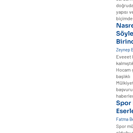
doğrud
yapısı v
biçimde
Nasre
Söyle
Birin
Zeynep B
Eveeet 
kalmıştı
Hocam g
başlıkl
Mülkiyet
başvuru
haberle
Spor 
Eser
Fatma Be
Spor müs
olduğu 