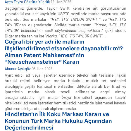
Ayça Feyza Göktürk Yügrük
12.Haz.2026
Geçtiğimiz günlerde, Taylor Swift kendisine ait görüntüsünün
yanında iki ayrı ses kaydı için USPTO nezdinde marka başvurusunda
bulundu. Ses markaları, “
HEY, IT’S TAYLOR SWIFT
" ve "
HEY, IT’S
TAYLOR
”dan oluşmaktadır. Sicilde marka tanımı “
Marka, ‘HEY, IT’S
TAYLOR’ kelimelerinin sesli söyleminden oluşmaktadır.
” şeklindedir.
Diğer marka tanımı ise “
Marka, ‘HEY, IT’S TAYLOR SWIFT’...
Coğrafi bir yer adı ile malların
ilişkilendirilmesi efsanelere dayanabilir mi?
Alman Patent Mahkemesi’nin
“Neuschwansteiner” Kararı
Ahunur Açıkgöz
08.Haz.2026
Ayırt edici ad veya işaretler üzerinde tekelci hak tesisine ilişkin
hukuki rejimi belirleyen marka hukuku, mutlak ret nedenleri
aracılığıyla çeşitli kamusal menfaatleri dikkate alarak belirli ad ve
işaretlerin marka olarak tescil edilmesine engel olmayı
amaçlamaktadır. İlgili mallar (veya hizmetler) açısından tasvirî
nitelikteki ad veya işaretler hem tüketici nezdinde işletmesel kaynak
gösteren bir işaret olarak algılanmamaları
Hindistan'ın İlk Koku Markası Kararı ve
Konunun Türk Marka Hukuku Açısından
Değerlendirilmesi