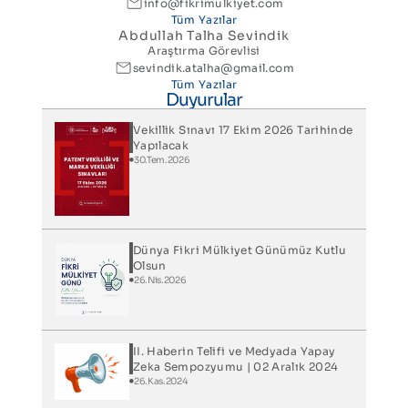
info@fikrimulkiyet.com
Tüm Yazılar
Abdullah Talha Sevindik
Araştırma Görevlisi
sevindik.atalha@gmail.com
Tüm Yazılar
Duyurular
Vekillik Sınavı 17 Ekim 2026 Tarihinde
Yapılacak
30.Tem.2026
Dünya Fikri Mülkiyet Günümüz Kutlu
Olsun
26.Nis.2026
II. Haberin Telifi ve Medyada Yapay
Zeka Sempozyumu | 02 Aralık 2024
26.Kas.2024