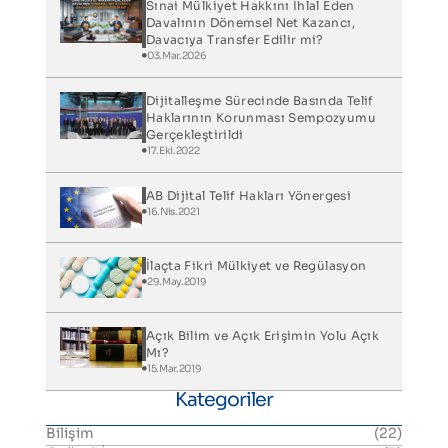
Sınai Mülkiyet Hakkını İhlal Eden
Davalının Dönemsel Net Kazancı,
Davacıya Transfer Edilir mi?
03.Mar.2026
Dijitalleşme Sürecinde Basında Telif
Haklarının Korunması Sempozyumu
Gerçekleştirildi
17.Eki.2022
AB Dijital Telif Hakları Yönergesi
16.Nis.2021
İlaçta Fikri Mülkiyet ve Regülasyon
29.May.2019
Açık Bilim ve Açık Erişimin Yolu Açık
Mı?
15.Mar.2019
Kategoriler
Bilişim
(22)