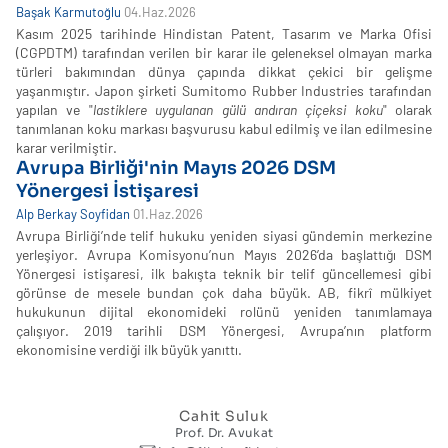
Başak Karmutoğlu
04.Haz.2026
Kasım 2025 tarihinde Hindistan Patent, Tasarım ve Marka Ofisi
(CGPDTM) tarafından verilen bir karar ile geleneksel olmayan marka
türleri bakımından dünya çapında dikkat çekici bir gelişme
yaşanmıştır. Japon şirketi Sumitomo Rubber Industries tarafından
yapılan ve "
lastiklere uygulanan gülü andıran çiçeksi koku
" olarak
tanımlanan koku markası başvurusu kabul edilmiş ve ilan edilmesine
karar verilmiştir.
Avrupa Birliği'nin Mayıs 2026 DSM
Yönergesi İstişaresi
Alp Berkay Soyfidan
01.Haz.2026
Avrupa Birliği’nde telif hukuku yeniden siyasi gündemin merkezine
yerleşiyor. Avrupa Komisyonu’nun Mayıs 2026’da başlattığı DSM
Yönergesi istişaresi, ilk bakışta teknik bir telif güncellemesi gibi
görünse de mesele bundan çok daha büyük. AB, fikrî mülkiyet
hukukunun dijital ekonomideki rolünü yeniden tanımlamaya
çalışıyor. 2019 tarihli DSM Yönergesi, Avrupa’nın platform
ekonomisine verdiği ilk büyük yanıttı.
Cahit Suluk
Prof. Dr. Avukat