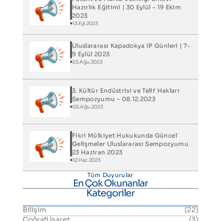
Hazırlık Eğitimi | 30 Eylül – 19 Ekim
2023
13.Eyl.2023
Uluslararası Kapadokya IP Günleri​ | 7-
9 Eylül 2023
23.Ağu.2023
3. Kültür Endüstrisi ve Telif Hakları
Sempozyumu – 08.12.2023
05.Ağu.2023
Fikri Mülkiyet Hukukunda Güncel
Gelişmeler Uluslararası Sempozyumu
23 Haziran 2023
12.Haz.2023
Tüm Duyurular
En Çok Okunanlar
Kategoriler
Bilişim
(22)
Coğrafi İşaret
(3)