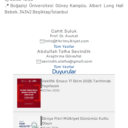
📍Boğaziçi Üniversitesi Güney Kampüs, Albert Long Hall
Bebek, 34342 Beşiktaş/İstanbul
Cahit Suluk
Prof. Dr. Avukat
info@fikrimulkiyet.com
Tüm Yazılar
Abdullah Talha Sevindik
Araştırma Görevlisi
sevindik.atalha@gmail.com
Tüm Yazılar
Duyurular
Vekillik Sınavı 17 Ekim 2026 Tarihinde
Yapılacak
30.Tem.2026
Dünya Fikri Mülkiyet Günümüz Kutlu
Olsun
26.Nis.2026