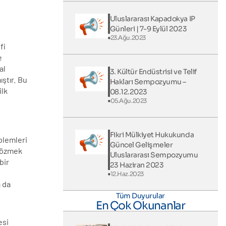
Uluslararası Kapadokya IP
Günleri​ | 7-9 Eylül 2023
23.Ağu.2023
fi
e
al
3. Kültür Endüstrisi ve Telif
ştır. Bu
Hakları Sempozyumu –
ilk
08.12.2023
05.Ağu.2023
Fikri Mülkiyet Hukukunda
oblemleri
Güncel Gelişmeler
 çözmek
Uluslararası Sempozyumu
bir
23 Haziran 2023
12.Haz.2023
a da
Tüm Duyurular
En Çok Okunanlar
esi