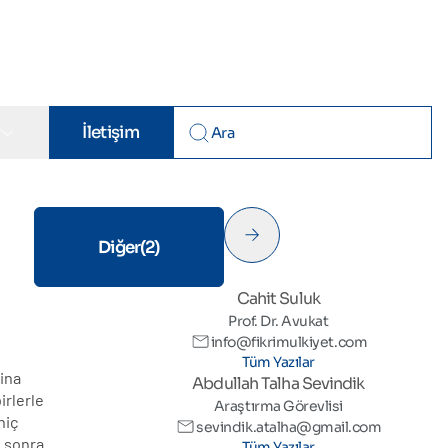
r
İletişim
Diğer
(2)
Duyurular
(47)
Cahit Suluk
Prof. Dr. Avukat
info@fikrimulkiyet.com
Tüm Yazılar
şina
Abdullah Talha Sevindik
irlerle
Araştırma Görevlisi
hiç
sevindik.atalha@gmail.com
n sonra
Tüm Yazılar