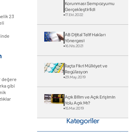
Korunması Sempozyumu
Gerçekleştirildi
17.Eki.2022
elik 23
eli
AB Dijital Telif Hakları
sinde
Yönergesi
i
16.Nis.2021
n
İlaçta Fikri Mülkiyet ve
Regülasyon
29.May.2019
ir değere
rka gibi
onik
Açık Bilim ve Açık Erişimin
lıklar
Yolu Açık Mı?
15.Mar.2019
Kategoriler