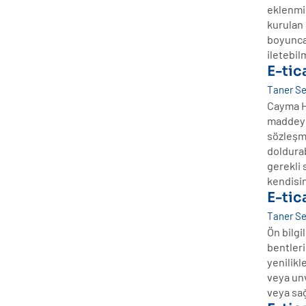
eklenmiş
kurulan
boyunca 
iletebil
E-tic
Taner S
Cayma Ha
maddeye
sözleşme
doldura
gerekli 
kendisin
E-tic
Taner S
Ön bilgil
bentleri
yenilikle
veya unv
veya sağ