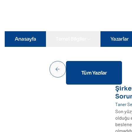
Anasayfa
Temel Bilgiler
Yazarlar
Tüm Yazılar
Şirke
Sorun
Taner S
Son yüzyı
olduğu e
beslenen,
olmadığ