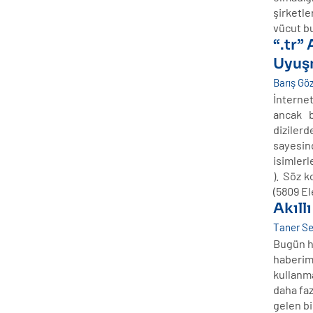
şirketle
vücut bu
“.tr”
Uyuş
Barış Gö
İnterne
ancak b
dizilerd
sayesin
isimler
). Söz k
(5809 E
Akıll
Taner S
Bugün ha
haberimi
kullanma
daha faz
gelen b