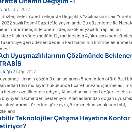
arette Önemli Değişim -1
evim
05.Eyl.2022
i Sözleşmeler Yönetmeliğinde Değişiklik Yapılmasına Dair Yönetm
 2022 sayılı Resmi Gazete’de yayımlandı. Bu düzenleme ile Mesaf
ler Yönetmeliğinde önemli değişiklikler yapıldı. Yapılan bu
iklere ilişkin yönetmeliğin 12. maddesinin 4.fıkrasının son cümle
tüketiciye geri ödenen bedelin kart hamilinin limitine eklenmes
emesi
 Adı Uyuşmazlıklarının Çözümünde Beklene
 TRABİS
etoğlu
31.Ağu.2022
 uyuşmazlıklarının çözümü alan adlarının öneminden ötürü özel b
lan adları fikri mülkiyet hukukunda ticaret unvanı, işletme adı, ma
rla benzer özellikler arz ediyor. Alan adlarının ticari değeri, elektr
in büyüyen hacminden besleniyor. Alan adlarından doğan uyuşmaz
ya uluslararası türlerine göre ayrı çözüm mekanizmalarına tabi.
lıkların
ebilir Teknolojiler Çalışma Hayatına Konfor
tiriyor?