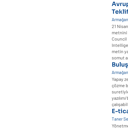
Avru
Tekli
Armağan 
21 Nisan
metnini 
Council 
Intellig
metin y
somut ad
Buluş
Armağan 
Yapay ze
çözme b
suretiyl
yazılım/
çalışabi
E-tic
Taner S
Yönetmel