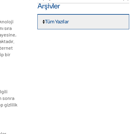
Arşivler
Tüm Yazılar
knoloji
ı sıra
mayesine,
aktadır.
nternet
ip bir
gili
n sonra
 gizlilik
nlar