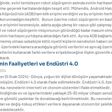
ğinde, evini temizleyen robot süpürgenin aslında evinin haritası
işime geçerek haritalandırdığını tespit etti. Mühendis, Android Hat
 Köprüsü’nün (ADB) tam kök erişimi verdiğini ve bu erişimin herh
 korunmadığını keşfetti. Bunun üzerine robot süpürgenin en basit
e erişimini kesmesiyle, adeta açığa çıkmış bir casus gibi çalışmay
ni ve robot süpürgenin misyonunun göründüğü kadar masum olma
inin haritasını yurtdışına aktardığını fark etti. Ayrıca ADB bağlantı
memiş olması sebebiyle kötü niyetli kişilerin kendisinin haberi o
üzerindeki kamera aracılığıyla görüntü verilerini ve aynı ağ üzer
etlerini kullanarak farklı verilere erişebileceğine ilişkin güvenlik a
ıkardı.
nin Faaliyetleri ve Endüstri 4.0
2024
ğer (5 Ocak 2024) - Dünya, yoğun bir dijital dönüşüm yaşamaktadır
dönüşüm, Endüstri 4.0 olarak ifade edilmektedir. Endüstri 4.0, özel
eka, nesnelerin interneti ve otonom sistemleri ifade etmektedir.
elindiğinde ev ve işyerlerindeki yaklaşık 25-30 milyar cihazın sens
ve gömülü yazılımlar ile donatılacağı belirtilmektedir. Bu nesneler
ları ve değiş-tokuş ettikleri verilere dayanarak otonom bir şekild
 edebilecektir.