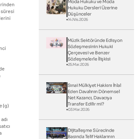
Moda Hukuku ve Moda
zerinden
Hukuku Dersleri Üzerine
 süresi
Düşünceler
lerini
14.Nis.2026
Müzik Sektöründe Edisyon
Sözleşmesinin Hukuki
nci
Çerçevesi ve Benzer
Sözleşmelerle İlişkisi
25.Mar.2026
nde
n
Sınai Mülkiyet Hakkını İhlal
Eden Davalının Dönemsel
Net Kazancı, Davacıya
Transfer Edilir mi?
e (g)
03.Mar.2026
 adı
atıcı
Dijitalleşme Sürecinde
a
Basında Telif Haklarının