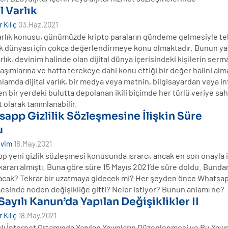
l Varlık
 Kılıç
03.Haz.2021
Varlık konusu, günümüzde kripto paraların gündeme gelmesiyle te
k dünyası için çokça değerlendirmeye konu olmaktadır. Bunun yan
varlık, devinim halinde olan dijital dünya içerisindeki kişilerin ser
aşımlarına ve hatta terekeye dahi konu ettiği bir değer halini alm
lamda dijital varlık, bir medya veya metnin, bilgisayardan veya i
n bir yerdeki bulutta depolanan ikili biçimde her türlü veriye sah
 olarak tanımlanabilir.
app Gizlilik Sözleşmesine İlişkin Süre
u
evim
18.May.2021
 yeni gizlik sözleşmesi konusunda ısrarcı, ancak en son onayla il
ararı almıştı. Buna göre süre 15 Mayıs 2021’de süre doldu. Bunda
lacak? Tekrar bir uzatmaya gidecek mi? Her şeyden önce Whatsapp
esinde neden değişikliğe gitti? Neler istiyor? Bunun anlamı ne?
Sayılı Kanun’da Yapılan Değişiklikler II
 Kılıç
18.May.2021
ılı İnternet Ortamında Yapılan Yayınların Düzenlenmesi ve Bu Yayı