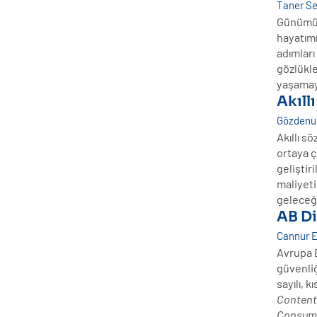
Taner S
Günümüz 
hayatımı
adımları 
gözlükler
yaşamay
Akıll
Gözdenur
Akıllı s
ortaya ç
geliştir
maliyeti
geleceği
AB Di
Cannur 
Avrupa B
güvenliğ
sayılı, k
Content
Consume