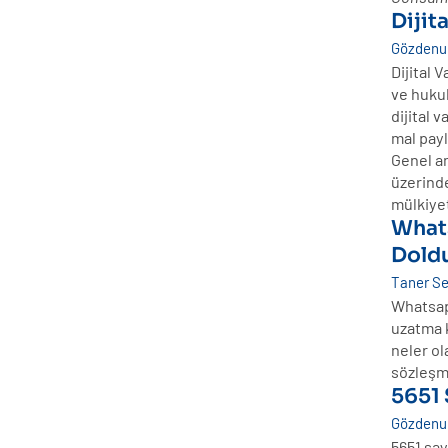
Dijita
Gözdenur
Dijital 
ve huku
dijital 
mal payl
Genel an
üzerinde
mülkiyet
Whats
Dold
Taner S
Whatsapp
uzatma k
neler o
sözleşm
5651 
Gözdenur
5651 say