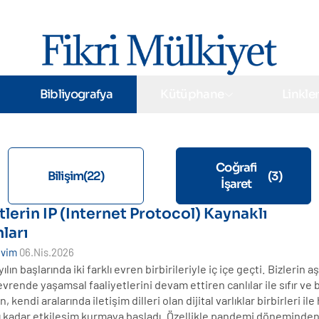
Bibliyografya
Kütüphane
Linkle
Coğrafi
Bilişim
(22)
(3)
İşaret
tlerin IP (Internet Protocol) Kaynaklı
ları
evim
06.Nis.2026
lın başlarında iki farklı evren birbirileriyle iç içe geçti. Bizlerin a
vrende yaşamsal faaliyetlerini devam ettiren canlılar ile sıfır ve b
 kendi aralarında iletişim dilleri olan dijital varlıklar birbirleri ile 
ı kadar etkileşim kurmaya başladı. Özellikle pandemi döneminde