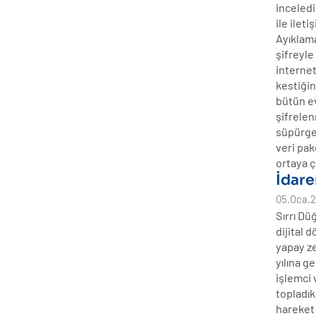
inceledi
ile ilet
Ayıklama
şifreyle
internet
kestiği
bütün ev
şifrelen
süpürge 
veri pak
ortaya ç
İdare
05.Oca.
Sırrı Dü
dijital 
yapay z
yılına g
işlemci 
topladık
hareket