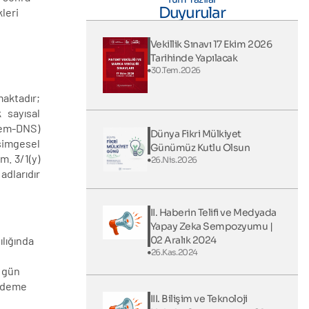
Duyurular
kleri
Vekillik Sınavı 17 Ekim 2026
Tarihinde Yapılacak
30.Tem.2026
aktadır;
 sayısal
tem-DNS)
Dünya Fikri Mülkiyet
simgesel
Günümüz Kutlu Olsun
m. 3/1(y)
26.Nis.2026
adlarıdır
II. Haberin Telifi ve Medyada
Yapay Zeka Sempozyumu |
02 Aralık 2024
ılığında
26.Kas.2024
n gün
ündeme
III. Bilişim ve Teknoloji