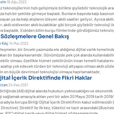
evim
19.Ağu.2022
teknolojilerinin hızlı gelişimiyle birlikte giyilebilir teknolojik ar
za hızlı bir şekilde girmeye başladı. Bunların başında kalp basıncını
sayan ya da kalp atışlarını izleyen akıllı saatler geliyor. Ayrıca akıllı
, akıllı eldivenler akıllı kulaklıklar gibi birçok giyilebilir teknoloji il
a başladık. Eskiden bilim kurgu filmlerinde gördüğümüz teknolo
ı Sözleşmelere Genel Bakış
 Kılıç
14.Mar.2022
özleşmeler, bir önceki yazımızda ele aldığımız dijital varlık temelin
ıkan bir başka kavramdır. Günümüzde pek çok alanda kullanılabili
ilebilir olması, özellikle hizmet sektörünün insan temelli hatalarını
 azaltıp yok edecek türden bir teknoloji altyapısı olması akıllı söz
n en büyük devrimsel teknolojisi olmaya hazırlamaktadır.
jital İçerik Direktifinde Fikri Haklar
Ercan
24.Kas.2021
irliğinde (AB) dijital alanda hukukun yeknesaklığını ve ekonomik
i sağlamak amacıyla atılan yeni bir adım 20 Mayıs 2019 tarih 2019
ısa adıyla Avrupa Birliği Dijital İçerik Direktifinin kabul edilmesidir 
 Directive
). Direktif ile ilk kez, tüketici ve tacir arasındaki (
Busines
r, B2C
) dijital içerik veya dijital hizmet sözleşmelerinde