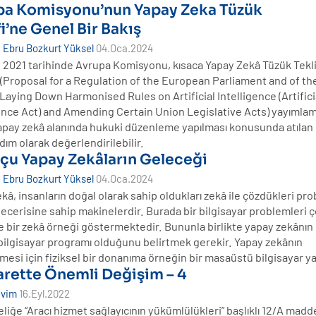
pa Komisyonu’nun Yapay Zeka Tüzük
fi’ne Genel Bir Bakış
Ebru Bozkurt Yüksel
04.Oca.2024
 2021 tarihinde Avrupa Komisyonu, kısaca Yapay Zekâ Tüzük Tekli
(Proposal for a Regulation of the European Parliament and of th
Laying Down Harmonised Rules on Artificial Intelligence (Artifici
ence Act) and Amending Certain Union Legislative Acts) yayımlamı
apay zekâ alanında hukuki düzenleme yapılması konusunda atılan 
ım olarak değerlendirilebilir.
çu Yapay Zekâların Geleceği
Ebru Bozkurt Yüksel
04.Oca.2024
kâ, insanların doğal olarak sahip oldukları zekâ ile çözdükleri pr
ecerisine sahip makinelerdir. Burada bir bilgisayar problemleri
e bir zekâ örneği göstermektedir. Bununla birlikte yapay zekânın 
bilgisayar programı olduğunu belirtmek gerekir. Yapay zekânın
lmesi için fiziksel bir donanıma örneğin bir masaüstü bilgisayar y
arette Önemli Değişim – 4
evim
16.Eyl.2022
iğe “Aracı hizmet sağlayıcının yükümlülükleri” başlıklı 12/A madd