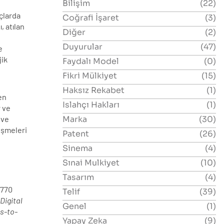
Bilişim
(22)
açlarda
Coğrafi İşaret
(3)
, atılan
Diğer
(2)
Duyurular
(47)
e
jik
Faydalı Model
(0)
Fikri Mülkiyet
(15)
Haksız Rekabet
(1)
den
Islahçı Hakları
(1)
r ve
Marka
(30)
 ve
leşmeleri
Patent
(26)
Sinema
(4)
Sınai Mulkiyet
(10)
Tasarım
(4)
/770
Telif
(39)
(
Digital
Genel
(1)
s-to-
Yapay Zeka
(9)