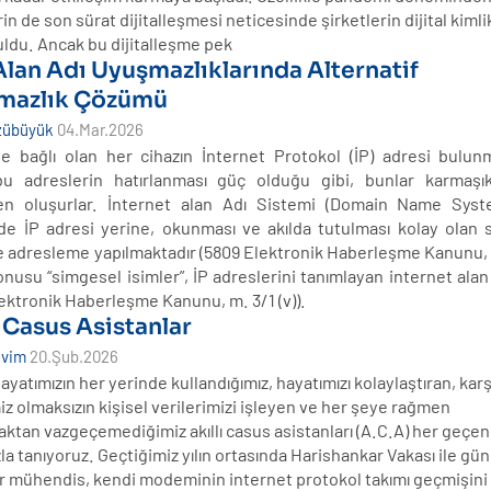
rin de son sürat dijitalleşmesi neticesinde şirketlerin dijital kimli
ldu. Ancak bu dijitalleşme pek
 Alan Adı Uyuşmazlıklarında Alternatif
mazlık Çözümü
zübüyük
04.Mar.2026
te bağlı olan her cihazın İnternet Protokol (İP) adresi bulunm
u adreslerin hatırlanması güç olduğu gibi, bunlar karmaşık
en oluşurlar
. İnternet alan Adı Sistemi (Domain Name Sys
de İP adresi yerine, okunması ve akılda tutulması kolay olan 
le adresleme yapılmaktadır (5809 Elektronik Haberleşme Kanunu, 
onusu “simgesel isimler”, İP adreslerini tanımlayan internet alan 
lektronik Haberleşme Kanunu, m. 3/1 (v)).
ı Casus Asistanlar
evim
20.Şub.2026
yatımızın her yerinde kullandığımız, hayatımızı kolaylaştıran, karş
z olmaksızın kişisel verilerimizi işleyen ve her şeye rağmen
ktan vazgeçemediğimiz akıllı casus asistanları (A.C.A) her geçe
la tanıyoruz. Geçtiğimiz yılın ortasında Harishankar Vakası ile g
ir mühendis, kendi modeminin internet protokol takımı geçmişini