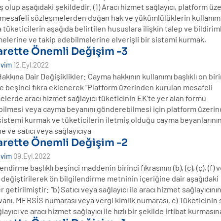
 olup aşağıdaki şekildedir. (1) Aracı hizmet sağlayıcı, platform ü
 mesafeli sözleşmelerden doğan hak ve yükümlülüklerin kullanım
tüketicilerin aşağıda belirtilen hususlara ilişkin talep ve bildirim
melerine ve takip edebilmelerine elverişli bir sistemi kurmak,
arette Önemli Değişim -3
evim
12.Eyl.2022
kkına Dair Değişiklikler: Cayma hakkının kullanımı başlıklı on biri
 beşinci fıkra eklenerek “Platform üzerinden kurulan mesafeli
lerde aracı hizmet sağlayıcı tüketicinin EK’te yer alan formu
bilmesi veya cayma beyanını gönderebilmesi için platform üzeri
sistemi kurmak ve tüketicilerin iletmiş olduğu cayma beyanlarını
e ve satıcı veya sağlayıcıya
arette Önemli Değişim -2
evim
09.Eyl.2022
endirme başlıklı beşinci maddenin birinci fıkrasının (b), (c), (ç), (f) v
 değiştirilerek ön bilgilendirme metninin içeriğine dair aşağıdaki
r getirilmiştir: “b) Satıcı veya sağlayıcı ile aracı hizmet sağlayıcının
anı, MERSİS numarası veya vergi kimlik numarası, c) Tüketicinin s
layıcı ve aracı hizmet sağlayıcı ile hızlı bir şekilde irtibat kurmasın