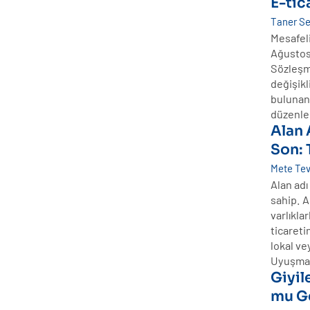
E-tic
Taner S
Mesafel
Ağustos
Sözleşme
değişikl
bulunan 
düzenl
Alan
Son:
Mete Tev
Alan adı
sahip. A
varlıkla
ticaret
lokal ve
Uyuşmaz
Giyil
mu Ge