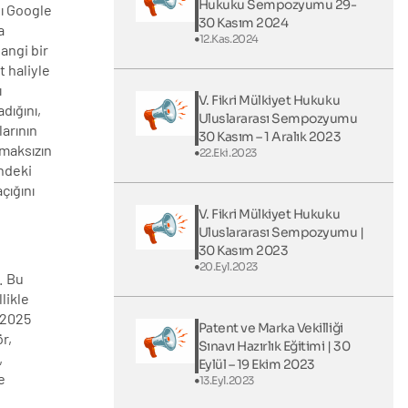
Hukuku Sempozyumu 29-
nı Google
30 Kasım 2024
a
12.Kas.2024
angi bir
 haliyle
ı
V. Fikri Mülkiyet Hukuku
dığını,
Uluslararası Sempozyumu
larının
30 Kasım – 1 Aralık 2023
lmaksızın
22.Eki.2023
indeki
çığını
V. Fikri Mülkiyet Hukuku
Uluslararası Sempozyumu |
30 Kasım 2023
20.Eyl.2023
. Bu
likle
 2025
Patent ve Marka Vekilliği
ör,
Sınavı Hazırlık Eğitimi | 30
,
Eylül – 19 Ekim 2023
e
13.Eyl.2023