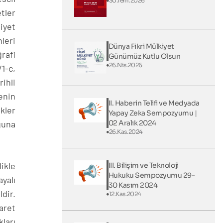
30.Tem.2026
tler
iyet
leri
Dünya Fikri Mülkiyet
rafi
Günümüz Kutlu Olsun
26.Nis.2026
1-c,
ihli
enin
II. Haberin Telifi ve Medyada
kler
Yapay Zeka Sempozyumu |
02 Aralık 2024
ğuna
26.Kas.2024
likle
III. Bilişim ve Teknoloji
Hukuku Sempozyumu 29-
yalı
30 Kasım 2024
ldir.
12.Kas.2024
aret
ları