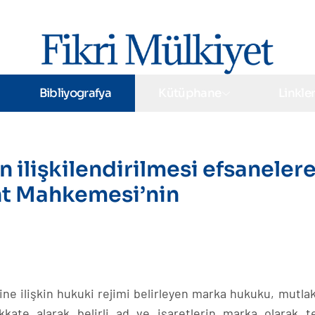
Bibliyografya
Kütüphane
Linkle
ın ilişkilendirilmesi efsaneler
nt Mahkemesi’nin
sine ilişkin hukuki rejimi belirleyen marka hukuku, mutlak
ikkate alarak belirli ad ve işaretlerin marka olarak te