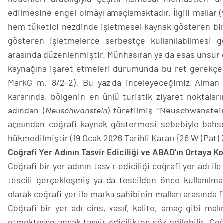
edilmesine engel olmayı amaçlamaktadır. İlgili mallar (
hem tüketici nezdinde işletmesel kaynak gösteren bir i
gösteren işletmelerce serbestçe kullanılabilmesi g
arasında düzenlenmiştir. Münhasıran ya da esas unsur ol
kaynağına işaret etmeleri durumunda bu ret gerekçesi
MarkG m. 8/2-2). Bu yazıda inceleyeceğimiz Alman 
kararında, bölgenin en ünlü turistik ziyaret noktalar
adından (
Neuschwanstein
) türetilmiş “Neuschwanstein
açısından coğrafi kaynak göstermesi sebebiyle bahs
hükmedilmiştir (19 Ocak 2026 Tarihli Kararı {26 W (Pat) 
Coğrafi Yer Adının Tasvir Ediciliği ve ABAD’ın Ortaya K
Coğrafi bir yer adının tasvir ediciliği coğrafi yer adı ile 
tescili gerçekleşmiş ya da tescilden önce kullanılma
olarak coğrafi yer ile marka sahibinin malları arasında fii
Coğrafi bir yer adı cins, vasıf, kalite, amaç gibi mal
etmekteyse ancak tasvir edicilikten söz edilebilir. Coğ