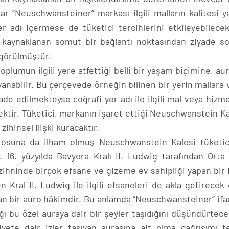
r “Neuschwansteiner” markası ilgili malların kalitesi y
er adı içermese de tüketici tercihlerini etkileyebilecek
n kaynaklanan somut bir bağlantı noktasından ziyade so
i görülmüştür.
toplumun ilgili yere atfettiği belli bir yaşam biçimine, au
yanabilir. Bu çerçevede örneğin bilinen bir yerin mallara 
de edilmekteyse coğrafi yer adı ile ilgili mal veya hizme
ecektir. Tüketici, markanın işaret ettiği Neuschwanstein K
zihinsel ilişki kuracaktır.
şatosuna da ilham olmuş Neuschwanstein Kalesi tüketic
. 16. yüzyılda Bavyera Kralı II. Ludwig tarafından Orta
zihninde birçok efsane ve gizeme ev sahipliği yapan bir 
n Kral II. Ludwig ile ilgili efsaneleri de akla getirecek 
şıyan bir auro hâkimdir. Bu anlamda “Neuschwansteiner” ifa
ığı bu özel auraya dair bir şeyler taşıdığını düşündürtecek
iyete dair izler taşıyan aurasına ait olma çağrışımı te