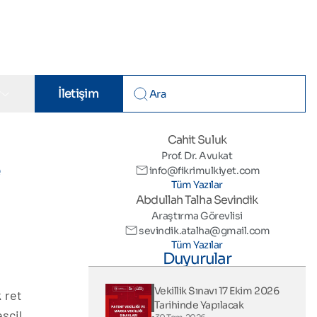
r
İletişim
Cahit Suluk
Prof. Dr. Avukat
e
info@fikrimulkiyet.com
Tüm Yazılar
Abdullah Talha Sevindik
Araştırma Görevlisi
sevindik.atalha@gmail.com
Tüm Yazılar
Duyurular
Vekillik Sınavı 17 Ekim 2026
 ret
Tarihinde Yapılacak
scil