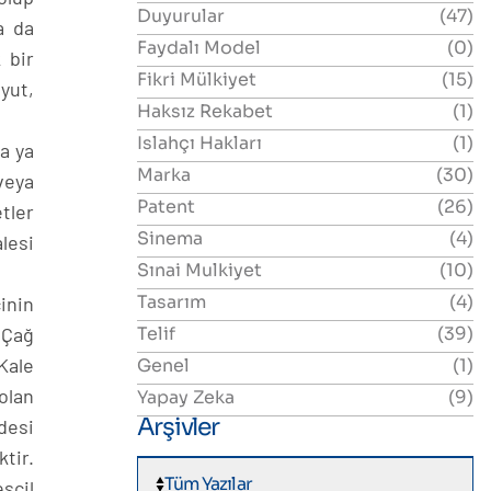
Duyurular
(47)
a da
Faydalı Model
(0)
 bir
Fikri Mülkiyet
(15)
yut,
Haksız Rekabet
(1)
Islahçı Hakları
(1)
ra ya
Marka
(30)
veya
Patent
(26)
tler
Sinema
(4)
alesi
Sınai Mulkiyet
(10)
Tasarım
(4)
inin
Telif
(39)
 Çağ
Kale
Genel
(1)
olan
Yapay Zeka
(9)
Arşivler
desi
tir.
Tüm Yazılar
scil