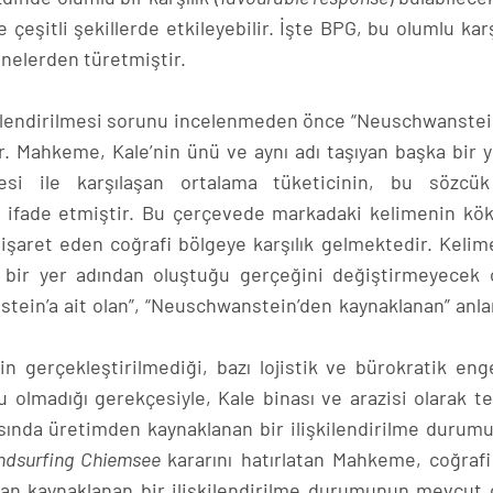
e çeşitli şekillerde etkileyebilir. İşte BPG, bu olumlu karş
nelerden türetmiştir.
işkilendirilmesi sorunu incelenmeden önce “Neuschwanstei
ir. Mahkeme, Kale’nin ünü ve aynı adı taşıyan başka bir y
esi ile karşılaşan ortalama tüketicinin, bu sözcük
nı ifade etmiştir. Bu çerçevede markadaki kelimenin kö
işaret eden coğrafi bölgeye karşılık gelmektedir. Kelim
i bir yer adından oluştuğu gerçeğini değiştirmeyecek 
stein’a ait olan”, “Neuschwanstein’den kaynaklanan” anla
n gerçekleştirilmediği, bazı lojistik ve bürokratik enge
 olmadığı gerekçesiyle, Kale binası ve arazisi olarak te
rasında üretimden kaynaklanan bir ilişkilendirilme durum
ndsurfing Chiemsee
kararını hatırlatan Mahkeme, coğrafi
ndan kaynaklanan bir ilişkilendirilme durumunun mevcut 