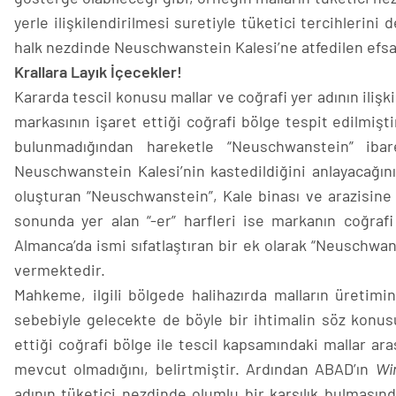
yerle ilişkilendirilmesi suretiyle tüketici tercihlerini d
halk nezdinde Neuschwanstein Kalesi’ne atfedilen efsa
Krallara Layık İçecekler!
Kararda tescil konusu mallar ve coğrafi yer adının il
markasının işaret ettiği coğrafi bölge tespit edilmişt
bulunmadığından hareketle “Neuschwanstein” ibar
Neuschwanstein Kalesi’nin kastedildiğini anlayacağı
oluşturan “Neuschwanstein”, Kale binası ve arazisine 
sonunda yer alan “-er” harfleri ise markanın coğraf
Almanca’da ismi sıfatlaştıran bir ek olarak “Neuschwan
vermektedir.
Mahkeme, ilgili bölgede halihazırda malların üretimini
sebebiyle gelecekte de böyle bir ihtimalin söz konusu
ettiği coğrafi bölge ile tescil kapsamındaki mallar a
mevcut olmadığını, belirtmiştir. Ardından ABAD’ın
Wi
adının tüketici nezdinde olumlu bir karşılık bulması