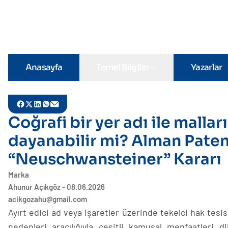
Anasayfa
Temel Bilgiler
Yazarlar
Coğrafi bir yer adı ile mallar
dayanabilir mi? Alman Pate
“Neuschwansteiner” Kararı
Marka
Ahunur Açıkgöz - 08.06.2026
acikgozahu@gmail.com
Ayırt edici ad veya işaretler üzerinde tekelci hak tesi
nedenleri aracılığıyla çeşitli kamusal menfaatleri d