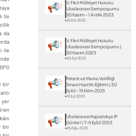
V. Fikri Mülkiyet Hukuku
taya
Uluslararası Sempozyumu
30 Kasım – 1 Aralık 2023
ı ile
22.Eki.2023
ilik
a da
V. Fikri Mülkiyet Hukuku
ırda
Uluslararası Sempozyumu |
 ile
30 Kasım 2023
inde
20.Eyl.2023
 BPG
Patent ve Marka Vekilliği
 bir
Sınavı Hazırlık Eğitimi | 30
Eylül – 19 Ekim 2023
antı
13.Eyl.2023
 yer
iren
Uluslararası Kapadokya IP
kânı
Günleri​ | 7-9 Eylül 2023
 bir
23.Ağu.2023
k bir