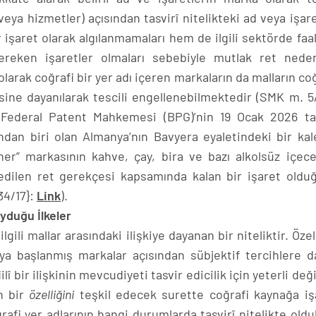
veya hizmetler) açısından tasvirî nitelikteki ad veya işare
şaret olarak algılanmamaları hem de ilgili sektörde faal
ereken işaretler olmaları sebebiyle mutlak ret neden
arak coğrafi bir yer adı içeren markaların da malların coğ
ne dayanılarak tescili engellenebilmektedir (SMK m. 5/
Federal Patent Mahkemesi (BPG)’nin 19 Ocak 2026 tar
ından biri olan Almanya’nın Bavyera eyaletindeki bir kal
er” markasının kahve, çay, bira ve bazı alkolsüz içece
edilen ret gerekçesi kapsamında kalan bir işaret oldu
34/17}:
Link
).
oyduğu İlkeler
ilgili mallar arasındaki ilişkiye dayanan bir niteliktir. Özel
ya başlanmış markalar açısından sübjektif tercihlere da
lî bir ilişkinin mevcudiyeti tasvir edicilik için yeterli deği
ın bir
özelliğini
teşkil edecek surette coğrafi kaynağa iş
rafi yer adlarının hangi durumlarda tasvirî nitelikte olduk