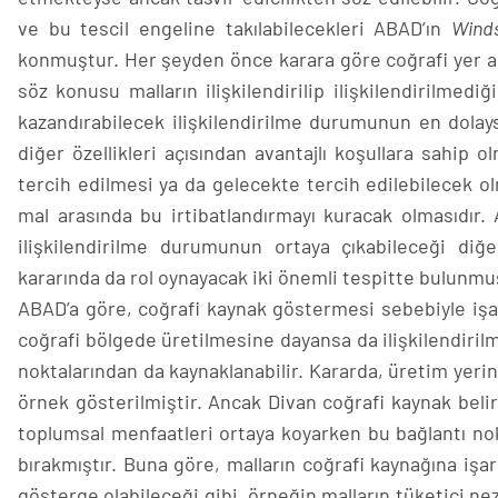
ve bu tescil engeline takılabilecekleri ABAD’ın
Wind
konmuştur. Her şeyden önce karara göre coğrafi yer adını
söz konusu malların ilişkilendirilip ilişkilendirilmedi
kazandırabilecek ilişkilendirilme durumunun en dolays
diğer özellikleri açısından avantajlı koşullara sahip o
tercih edilmesi ya da gelecekte tercih edilebilecek olm
mal arasında bu irtibatlandırmayı kuracak olmasıdır. 
ilişkilendirilme durumunun ortaya çıkabileceği di
kararında da rol oynayacak iki önemli tespitte bulunmu
ABAD’a göre, coğrafi kaynak göstermesi sebebiyle işare
coğrafi bölgede üretilmesine dayansa da ilişkilendirilm
noktalarından da kaynaklanabilir. Kararda, üretim yerin
örnek gösterilmiştir. Ancak Divan coğrafi kaynak beli
toplumsal menfaatleri ortaya koyarken bu bağlantı nok
bırakmıştır. Buna göre, malların coğrafi kaynağına işar
gösterge olabileceği gibi, örneğin malların tüketici nez