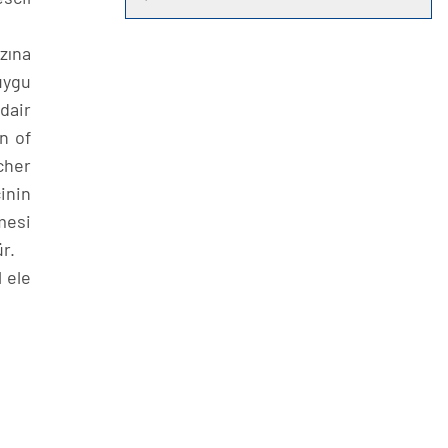
zına
uygu
dair
n of
icher
inin
mesi
r.
 ele