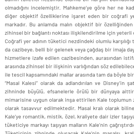
olmadığını incelemiştir. Mahkeme’ye göre her ne kada
diğer objektif özelliklerine işaret eden bir coğrafi y
markadır. Bu anlamda malın objektif bir özelliğinde
zihinsel bir bağlantı noktası ilişkilendirilme için yeterl
Coğrafi yer adının tüketici nezdindeki olumlu karşılığı 
da cazibeye, belli bir gelenek veya çağdaş bir imaja da
hizmetlere izafe edilen cazibesinden, aurasından istifa
arasında zihinsel bir ilişkinin varlığından söz edilebil
ile tescil kapsamındaki mallar arasında tam da böyle bir 
“Masal Kalesi” olarak da adlandırılan ve Disney’in 
zihninde büyülü, efsanelerle örülü bir dünyaya aittir
mimarisine uygun olarak inşa ettirilen Kale toplumun 
olarak tasavvur edilmektedir. Masal kralı olarak biline
Kale’ye romantik, mistik, özel, kraliyete dair izler ta
tüketiciye markayı taşıyan malların Kale’nin çağrıştırd
Tüketicinin zihninde oluşacak Kale’nin masalsı, kral