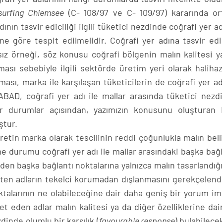
surfing Chiemsee
(C- 108/97 ve C- 109/97) kararında or
n tasvir ediciliği ilgili tüketici nezdinde coğrafi yer ad
ğine göre tespit edilmelidir. Coğrafi yer adına tasvir edic
ız örneği, söz konusu coğrafi bölgenin malın kalitesi y
lması sebebiyle ilgili sektörde üretim yeri olarak halihaz
ası, marka ile karşılaşan tüketicilerin de coğrafi yer adı
ABAD, coğrafi yer adı ile mallar arasında tüketici nezd
ğer durumlar açısından, yazımızın konusunu oluşturan
ştur.
tin marka olarak tescilinin reddi çoğunlukla malın belli
e durumu coğrafi yer adı ile mallar arasındaki başka bağl
den başka bağlantı noktalarına yalnızca malın tasarlandığı
rten adların tekelci korumadan dışlanmasını gerekçelend
talarının ne olabileceğine dair daha geniş bir yorum im
et eden adlar malın kalitesi ya da diğer özelliklerine dair
dinde olumlu bir karşılık (
favourable response
) bulabilece