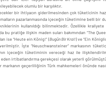
leyebilecek olumlu bir karşılıktır.
cekler bir ihtiyacın giderilmesinden çok tüketicinin haz
r malların pazarlanmasında içeceğin tüketimine belli bir d
klerinin kullanıldığı bilinmektedir. Özellikle kraliyete 
rda bu pratiğe ilişkin maden suları bakımından “The Quee
dan ise “Heute ein König!” (
Bugün Bir Kral!
) ve “Ein Königl
 verilmiştir. İşte “Neuschwansteiner” markasının tüketic
nın içeceğin tüketiminin vereceği haz ile ilişkilendiril
sis eden irtibatlandırma gerekçesi olarak yeterli görülmüştü
bir markanın geçerliliğinin Türk mahkemeleri önünde nasıl