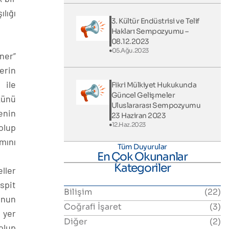
ılığı
3. Kültür Endüstrisi ve Telif
Hakları Sempozyumu –
08.12.2023
05.Ağu.2023
ner”
erin
 ile
Fikri Mülkiyet Hukukunda
Güncel Gelişmeler
künü
Uluslararası Sempozyumu
enin
23 Haziran 2023
12.Haz.2023
olup
mını
Tüm Duyurular
En Çok Okunanlar
Kategoriler
ller
spit
Bilişim
(22)
unun
Coğrafi İşaret
(3)
 yer
Diğer
(2)
olup