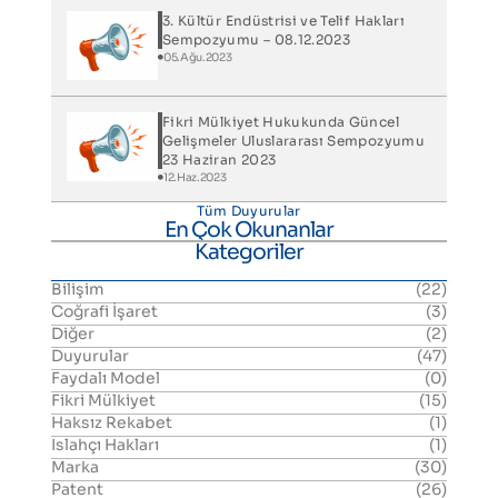
3. Kültür Endüstrisi ve Telif Hakları
Sempozyumu – 08.12.2023
05.Ağu.2023
Fikri Mülkiyet Hukukunda Güncel
Gelişmeler Uluslararası Sempozyumu
23 Haziran 2023
12.Haz.2023
Tüm Duyurular
En Çok Okunanlar
Kategoriler
Bilişim
(22)
Coğrafi İşaret
(3)
Diğer
(2)
Duyurular
(47)
Faydalı Model
(0)
Fikri Mülkiyet
(15)
Haksız Rekabet
(1)
Islahçı Hakları
(1)
Marka
(30)
Patent
(26)