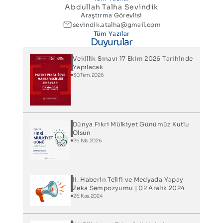
Abdullah Talha Sevindik
Araştırma Görevlisi
sevindik.atalha@gmail.com
Tüm Yazılar
Duyurular
Vekillik Sınavı 17 Ekim 2026 Tarihinde
Yapılacak
30.Tem.2026
Dünya Fikri Mülkiyet Günümüz Kutlu
Olsun
26.Nis.2026
II. Haberin Telifi ve Medyada Yapay
Zeka Sempozyumu | 02 Aralık 2024
26.Kas.2024