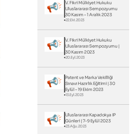
V. Fikri Mülkiyet Hukuku
Uluslararası Sempozyumu
30 Kasım – 1 Aralık 2023
22.Eki.2023
V. Fikri Mülkiyet Hukuku
Uluslararası Sempozyumu |
30 Kasım 2023
20.Eyl.2023
Patent ve Marka Vekilliği
Sınavı Hazırlık Eğitimi | 30
Eylül – 19 Ekim 2023
13.Eyl.2023
Uluslararası Kapadokya IP
Günleri​ | 7-9 Eylül 2023
23.Ağu.2023