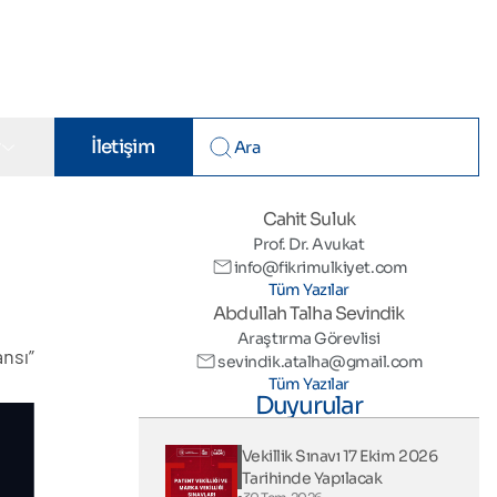
r
İletişim
Cahit Suluk
Prof. Dr. Avukat
info@fikrimulkiyet.com
Tüm Yazılar
Abdullah Talha Sevindik
Araştırma Görevlisi
nsı”
sevindik.atalha@gmail.com
Tüm Yazılar
Duyurular
Vekillik Sınavı 17 Ekim 2026
Tarihinde Yapılacak