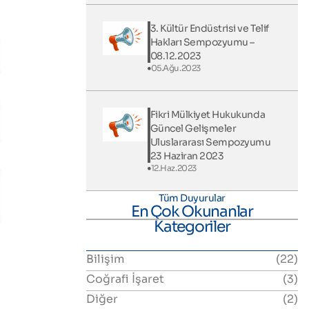
3. Kültür Endüstrisi ve Telif
Hakları Sempozyumu –
08.12.2023
05.Ağu.2023
Fikri Mülkiyet Hukukunda
Güncel Gelişmeler
Uluslararası Sempozyumu
23 Haziran 2023
12.Haz.2023
Tüm Duyurular
En Çok Okunanlar
Kategoriler
Bilişim
(22)
Coğrafi İşaret
(3)
Diğer
(2)