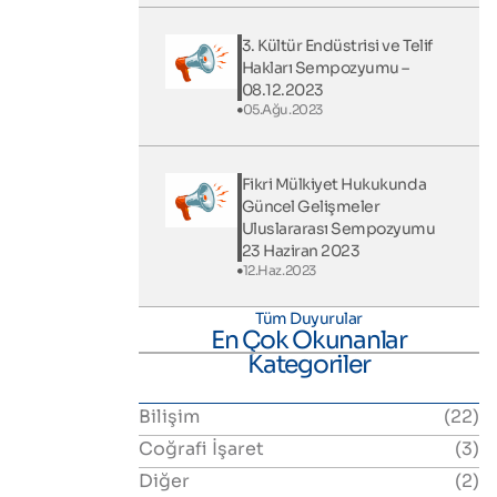
3. Kültür Endüstrisi ve Telif
Hakları Sempozyumu –
08.12.2023
05.Ağu.2023
Fikri Mülkiyet Hukukunda
Güncel Gelişmeler
Uluslararası Sempozyumu
23 Haziran 2023
12.Haz.2023
Tüm Duyurular
En Çok Okunanlar
Kategoriler
Bilişim
(22)
Coğrafi İşaret
(3)
Diğer
(2)