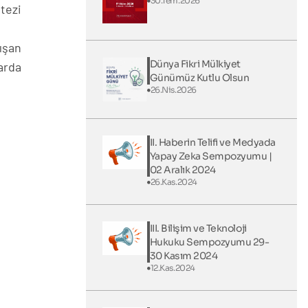
30.Tem.2026
 tezi
ışan
Dünya Fikri Mülkiyet
arda
Günümüz Kutlu Olsun
26.Nis.2026
II. Haberin Telifi ve Medyada
Yapay Zeka Sempozyumu |
02 Aralık 2024
26.Kas.2024
III. Bilişim ve Teknoloji
Hukuku Sempozyumu 29-
30 Kasım 2024
12.Kas.2024