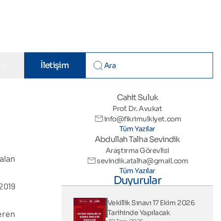
r
İletişim
Cahit Suluk
Prof. Dr. Avukat
info@fikrimulkiyet.com
Tüm Yazılar
Abdullah Talha Sevindik
Araştırma Görevlisi
alan
sevindik.atalha@gmail.com
Tüm Yazılar
Duyurular
2019
Vekillik Sınavı 17 Ekim 2026
eren
Tarihinde Yapılacak