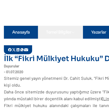
Anasayfa
Temel Bilgiler
Yazarlar
İlk “Fikri Mülkiyet Hukuku” 
Duyurular
- 01.07.2020
Sitemiz genel yayın yönetmeni Dr. Cahit Suluk, “Fikri M
kişi oldu.
Daha önce sitemizde duyurusunu yaptığımız üzere “Fikri
yılında müstakil birer doçentlik alanı kabul edilmişti
(
Li
Fikri mülkiyet hukuku alanındaki çalışmaları ile tan