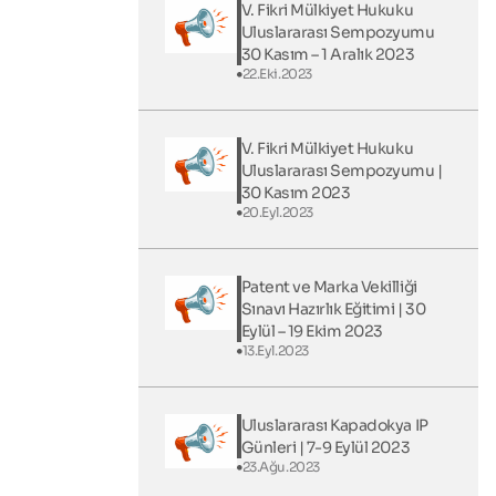
V. Fikri Mülkiyet Hukuku
Uluslararası Sempozyumu
30 Kasım – 1 Aralık 2023
22.Eki.2023
V. Fikri Mülkiyet Hukuku
Uluslararası Sempozyumu |
30 Kasım 2023
20.Eyl.2023
Patent ve Marka Vekilliği
Sınavı Hazırlık Eğitimi | 30
Eylül – 19 Ekim 2023
13.Eyl.2023
Uluslararası Kapadokya IP
Günleri​ | 7-9 Eylül 2023
23.Ağu.2023