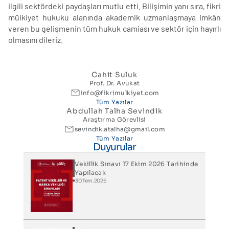
ilgili sektördeki paydaşları mutlu etti. Bilişimin yanı sıra, fikri
mülkiyet hukuku alanında akademik uzmanlaşmaya imkân
veren bu gelişmenin tüm hukuk camiası ve sektör için hayırlı
olmasını dileriz.
Cahit Suluk
Prof. Dr. Avukat
info@fikrimulkiyet.com
Tüm Yazılar
Abdullah Talha Sevindik
Araştırma Görevlisi
sevindik.atalha@gmail.com
Tüm Yazılar
Duyurular
Vekillik Sınavı 17 Ekim 2026 Tarihinde
Yapılacak
30.Tem.2026