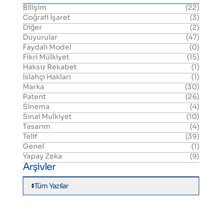
Bilişim
(22)
Coğrafi İşaret
(3)
Diğer
(2)
Duyurular
(47)
Faydalı Model
(0)
Fikri Mülkiyet
(15)
Haksız Rekabet
(1)
Islahçı Hakları
(1)
Marka
(30)
Patent
(26)
Sinema
(4)
Sınai Mulkiyet
(10)
Tasarım
(4)
Telif
(39)
Genel
(1)
Yapay Zeka
(9)
Arşivler
Tüm Yazılar