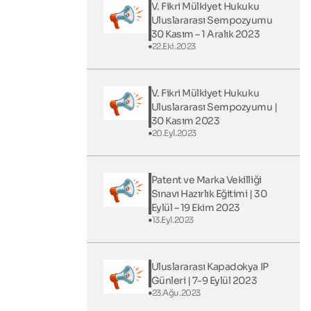
V. Fikri Mülkiyet Hukuku
Uluslararası Sempozyumu
30 Kasım – 1 Aralık 2023
22.Eki.2023
V. Fikri Mülkiyet Hukuku
Uluslararası Sempozyumu |
30 Kasım 2023
20.Eyl.2023
Patent ve Marka Vekilliği
Sınavı Hazırlık Eğitimi | 30
Eylül – 19 Ekim 2023
13.Eyl.2023
Uluslararası Kapadokya IP
Günleri​ | 7-9 Eylül 2023
23.Ağu.2023