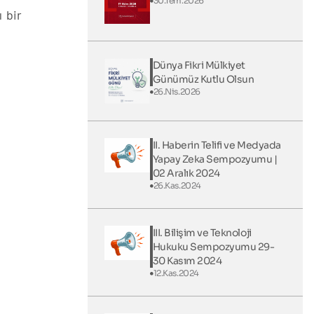
30.Tem.2026
 bir
Dünya Fikri Mülkiyet
Günümüz Kutlu Olsun
26.Nis.2026
II. Haberin Telifi ve Medyada
Yapay Zeka Sempozyumu |
02 Aralık 2024
26.Kas.2024
III. Bilişim ve Teknoloji
Hukuku Sempozyumu 29-
30 Kasım 2024
12.Kas.2024