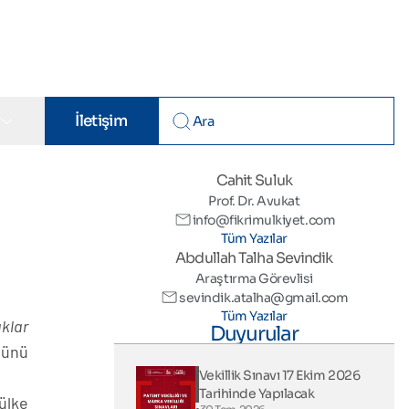
r
İletişim
Cahit Suluk
Prof. Dr. Avukat
info@fikrimulkiyet.com
Tüm Yazılar
Abdullah Talha Sevindik
Araştırma Görevlisi
sevindik.atalha@gmail.com
Tüm Yazılar
aklar
Duyurular
günü
Vekillik Sınavı 17 Ekim 2026
Tarihinde Yapılacak
ülke