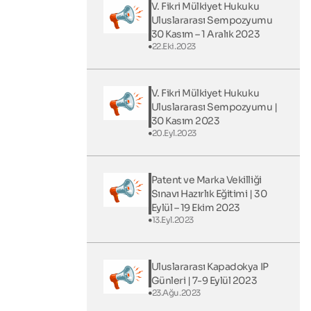
V. Fikri Mülkiyet Hukuku
Uluslararası Sempozyumu
30 Kasım – 1 Aralık 2023
22.Eki.2023
V. Fikri Mülkiyet Hukuku
Uluslararası Sempozyumu |
30 Kasım 2023
20.Eyl.2023
Patent ve Marka Vekilliği
Sınavı Hazırlık Eğitimi | 30
Eylül – 19 Ekim 2023
13.Eyl.2023
Uluslararası Kapadokya IP
Günleri​ | 7-9 Eylül 2023
23.Ağu.2023