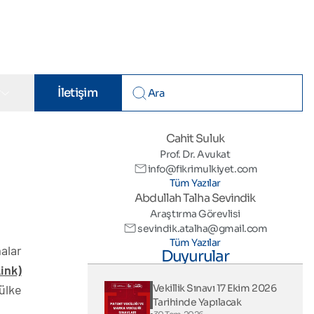
r
İletişim
Cahit Suluk
Prof. Dr. Avukat
info@fikrimulkiyet.com
Tüm Yazılar
Abdullah Talha Sevindik
Araştırma Görevlisi
sevindik.atalha@gmail.com
Tüm Yazılar
alar
Duyurular
ink)
ülke
Vekillik Sınavı 17 Ekim 2026
Tarihinde Yapılacak