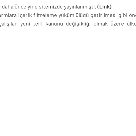
er daha önce yine sitemizde yayınlanmıştı.
(Link)
tformlara içerik filtreleme yükümlülüğü getirilmesi gibi ö
lışılan yeni telif kanunu değişikliği olmak üzere ülk