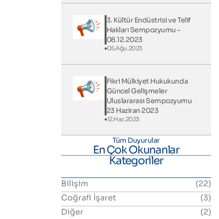
3. Kültür Endüstrisi ve Telif
Hakları Sempozyumu –
08.12.2023
05.Ağu.2023
Fikri Mülkiyet Hukukunda
Güncel Gelişmeler
Uluslararası Sempozyumu
23 Haziran 2023
12.Haz.2023
Tüm Duyurular
En Çok Okunanlar
Kategoriler
Bilişim
(22)
Coğrafi İşaret
(3)
Diğer
(2)