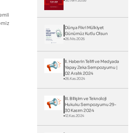
30.Tem.2026
nemli
emiz
Dünya Fikri Mülkiyet
Günümüz Kutlu Olsun
26.Nis.2026
II. Haberin Telifi ve Medyada
Yapay Zeka Sempozyumu |
02 Aralık 2024
26.Kas.2024
III. Bilişim ve Teknoloji
Hukuku Sempozyumu 29-
30 Kasım 2024
12.Kas.2024