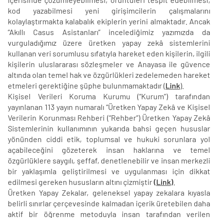
kod yazabilmesi yeni girişimcilerin çalışmalarını
kolaylaştırmakta kalabalık ekiplerin yerini almaktadır. Ancak
“Akıllı Casus Asistanları” incelediğimiz yazımızda da
vurguladığımız üzere üretken yapay zekâ sistemlerini
kullanan veri sorumlusu sıfatıyla hareket eden kişilerin, ilgili
kişilerin uluslararası sözleşmeler ve Anayasa ile güvence
altında olan temel hak ve özgürlükleri zedelemeden hareket
etmeleri gerektiğine şüphe bulunmamaktadır (
Link
).
Kişisel Verileri Koruma Kurumu (“Kurum”) tarafından
yayınlanan 113 yayın numaralı “Üretken Yapay Zekâ ve Kişisel
Verilerin Korunması Rehberi (“Rehber”) Üretken Yapay Zekâ
Sistemlerinin kullanımının yukarıda bahsi geçen hususlar
yönünden ciddi etik, toplumsal ve hukuki sorunlara yol
açabileceğini gözeterek insan haklarına ve temel
özgürlüklere saygılı, şeffaf, denetlenebilir ve insan merkezli
bir yaklaşımla geliştirilmesi ve uygulanması için dikkat
edilmesi gereken hususların altını çizmiştir
(Link)
.
Üretken Yapay Zekalar, geleneksel yapay zekalara kıyasla
belirli sınırlar çerçevesinde kalmadan içerik üretebilen daha
aktif bir öğrenme metoduyla insan tarafından verilen