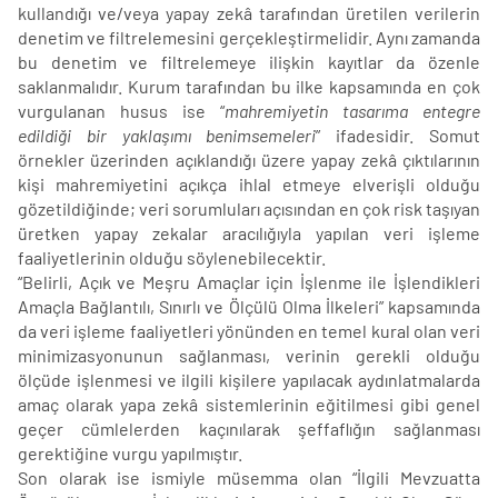
kullandığı ve/veya yapay zekâ tarafından üretilen verilerin
denetim ve filtrelemesini gerçekleştirmelidir. Aynı zamanda
bu denetim ve filtrelemeye ilişkin kayıtlar da özenle
saklanmalıdır. Kurum tarafından bu ilke kapsamında en çok
vurgulanan husus ise “
mahremiyetin tasarıma entegre
edildiği bir yaklaşımı benimsemeleri
” ifadesidir. Somut
örnekler üzerinden açıklandığı üzere yapay zekâ çıktılarının
kişi mahremiyetini açıkça ihlal etmeye elverişli olduğu
gözetildiğinde; veri sorumluları açısından en çok risk taşıyan
üretken yapay zekalar aracılığıyla yapılan veri işleme
faaliyetlerinin olduğu söylenebilecektir.
“Belirli, Açık ve Meşru Amaçlar için İşlenme ile İşlendikleri
Amaçla Bağlantılı, Sınırlı ve Ölçülü Olma İlkeleri” kapsamında
da veri işleme faaliyetleri yönünden en temel kural olan veri
minimizasyonunun sağlanması, verinin gerekli olduğu
ölçüde işlenmesi ve ilgili kişilere yapılacak aydınlatmalarda
amaç olarak yapa zekâ sistemlerinin eğitilmesi gibi genel
geçer cümlelerden kaçınılarak şeffaflığın sağlanması
gerektiğine vurgu yapılmıştır.
Son olarak ise ismiyle müsemma olan “İlgili Mevzuatta