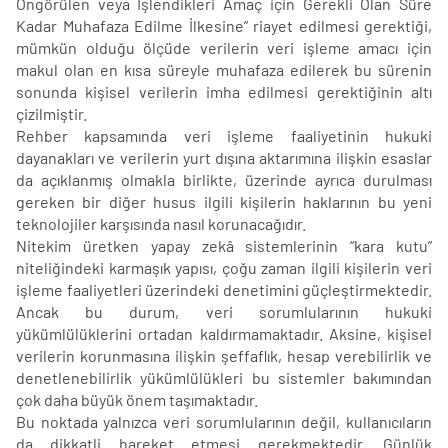
Öngörülen veya İşlendikleri Amaç için Gerekli Olan Süre
Kadar Muhafaza Edilme İlkesine” riayet edilmesi gerektiği,
mümkün olduğu ölçüde verilerin veri işleme amacı için
makul olan en kısa süreyle muhafaza edilerek bu sürenin
sonunda kişisel verilerin imha edilmesi gerektiğinin altı
çizilmiştir.
Rehber kapsamında veri işleme faaliyetinin hukuki
dayanakları ve verilerin yurt dışına aktarımına ilişkin esaslar
da açıklanmış olmakla birlikte, üzerinde ayrıca durulması
gereken bir diğer husus ilgili kişilerin haklarının bu yeni
teknolojiler karşısında nasıl korunacağıdır.
Nitekim üretken yapay zekâ sistemlerinin “kara kutu”
niteliğindeki karmaşık yapısı, çoğu zaman ilgili kişilerin veri
işleme faaliyetleri üzerindeki denetimini güçleştirmektedir.
Ancak bu durum, veri sorumlularının hukuki
yükümlülüklerini ortadan kaldırmamaktadır. Aksine, kişisel
verilerin korunmasına ilişkin şeffaflık, hesap verebilirlik ve
denetlenebilirlik yükümlülükleri bu sistemler bakımından
çok daha büyük önem taşımaktadır.
Bu noktada yalnızca veri sorumlularının değil, kullanıcıların
da dikkatli hareket etmesi gerekmektedir. Günlük