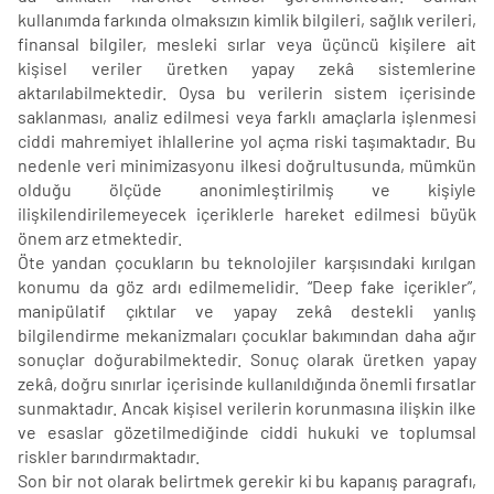
kullanımda farkında olmaksızın kimlik bilgileri, sağlık verileri,
finansal bilgiler, mesleki sırlar veya üçüncü kişilere ait
kişisel veriler üretken yapay zekâ sistemlerine
aktarılabilmektedir. Oysa bu verilerin sistem içerisinde
saklanması, analiz edilmesi veya farklı amaçlarla işlenmesi
ciddi mahremiyet ihlallerine yol açma riski taşımaktadır. Bu
nedenle veri minimizasyonu ilkesi doğrultusunda, mümkün
olduğu ölçüde anonimleştirilmiş ve kişiyle
ilişkilendirilemeyecek içeriklerle hareket edilmesi büyük
önem arz etmektedir.
Öte yandan çocukların bu teknolojiler karşısındaki kırılgan
konumu da göz ardı edilmemelidir. “Deep fake içerikler”,
manipülatif çıktılar ve yapay zekâ destekli yanlış
bilgilendirme mekanizmaları çocuklar bakımından daha ağır
sonuçlar doğurabilmektedir. Sonuç olarak üretken yapay
zekâ, doğru sınırlar içerisinde kullanıldığında önemli fırsatlar
sunmaktadır. Ancak kişisel verilerin korunmasına ilişkin ilke
ve esaslar gözetilmediğinde ciddi hukuki ve toplumsal
riskler barındırmaktadır.
Son bir not olarak belirtmek gerekir ki bu kapanış paragrafı,