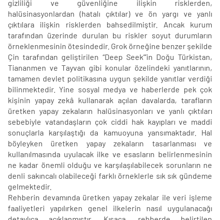
gizliliği ve güvenliğine ilişkin risklerden,
halüsinasyonlardan (hatalı çıktılar) ve ön yargı ve yanlı
çıktılara ilişkin risklerden bahsedilmiştir. Ancak kurum
tarafından üzerinde durulan bu riskler soyut durumların
örneklenmesinin ötesindedir. Grok örneğine benzer şekilde
Çin tarafından geliştirilen “Deep Seek”’in Doğu Türkistan,
Tiananmen ve Tayvan gibi konular özelindeki yanıtlarının,
tamamen devlet politikasına uygun şekilde yanıtlar verdiği
bilinmektedir. Yine sosyal medya ve haberlerde pek çok
kişinin yapay zekâ kullanarak açılan davalarda, tarafların
üretken yapay zekaların halüsinasyonları ve yanlı çıktıları
sebebiyle vatandaşların çok ciddi hak kayıpları ve maddi
sonuçlarla karşılaştığı da kamuoyuna yansımaktadır. Hal
böyleyken üretken yapay zekaların tasarlanması ve
kullanılmasında uyulacak ilke ve esasların belirlenmesinin
ne kadar önemli olduğu ve karşılaşılabilecek sorunların ne
denli sakıncalı olabileceği farklı örneklerle sık sık gündeme
gelmektedir.
Rehberin devamında üretken yapay zekalar ile veri işleme
faaliyetleri yapılırken genel ilkelerin nasıl uygulanacağı
detaylıca açıklanmıştır. Kısaca, rehberde belirtilen