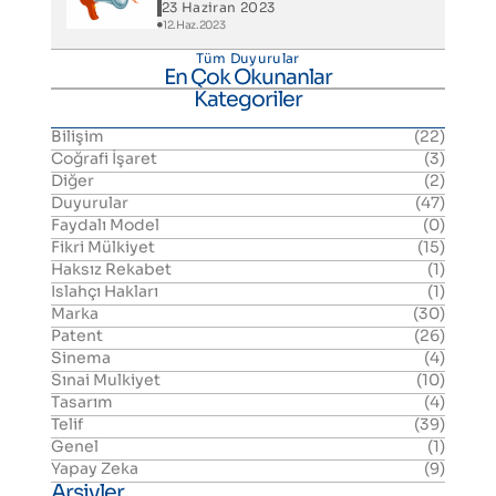
23 Haziran 2023
12.Haz.2023
Tüm Duyurular
En Çok Okunanlar
Kategoriler
Bilişim
(22)
Coğrafi İşaret
(3)
Diğer
(2)
Duyurular
(47)
Faydalı Model
(0)
Fikri Mülkiyet
(15)
Haksız Rekabet
(1)
Islahçı Hakları
(1)
Marka
(30)
Patent
(26)
Sinema
(4)
Sınai Mulkiyet
(10)
Tasarım
(4)
Telif
(39)
Genel
(1)
Yapay Zeka
(9)
Arşivler