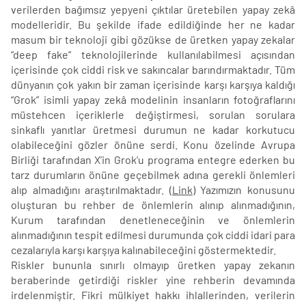
verilerden bağımsız yepyeni çıktılar üretebilen yapay zekâ
modelleridir. Bu şekilde ifade edildiğinde her ne kadar
masum bir teknoloji gibi gözükse de üretken yapay zekalar
“deep fake” teknolojilerinde kullanılabilmesi açısından
içerisinde çok ciddi risk ve sakıncalar barındırmaktadır. Tüm
dünyanın çok yakın bir zaman içerisinde karşı karşıya kaldığı
“Grok” isimli yapay zekâ modelinin insanların fotoğraflarını
müstehcen içeriklerle değiştirmesi, sorulan sorulara
sinkaflı yanıtlar üretmesi durumun ne kadar korkutucu
olabileceğini gözler önüne serdi. Konu özelinde Avrupa
Birliği tarafından X’in Grok’u programa entegre ederken bu
tarz durumların önüne geçebilmek adına gerekli önlemleri
alıp almadığını araştırılmaktadır. (
Link
) Yazımızın konusunu
oluşturan bu rehber de önlemlerin alınıp alınmadığının,
Kurum tarafından denetleneceğinin ve önlemlerin
alınmadığının tespit edilmesi durumunda çok ciddi idari para
cezalarıyla karşı karşıya kalınabileceğini göstermektedir.
Riskler bununla sınırlı olmayıp üretken yapay zekanın
beraberinde getirdiği riskler yine rehberin devamında
irdelenmiştir. Fikri mülkiyet hakkı ihlallerinden, verilerin