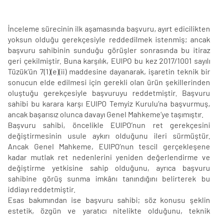
İnceleme sürecinin ilk aşamasında başvuru, ayırt edicilikten
yoksun olduğu gerekçesiyle reddedilmek istenmiş; ancak
başvuru sahibinin sunduğu görüşler sonrasında bu itiraz
geri çekilmiştir. Buna karşılık, EUIPO bu kez 2017/1001 sayılı
Tüzük’ün 7(1)(e)(ii) maddesine dayanarak, işaretin teknik bir
sonucun elde edilmesi için gerekli olan ürün şekillerinden
oluştuğu gerekçesiyle başvuruyu reddetmiştir. Başvuru
sahibi bu karara karşı EUIPO Temyiz Kurulu’na başvurmuş,
ancak başarısız olunca davayı Genel Mahkeme’ye taşımıştır.
Başvuru sahibi, öncelikle EUIPO’nun ret gerekçesini
değiştirmesinin usule aykırı olduğunu ileri sürmüştür.
Ancak Genel Mahkeme, EUIPO’nun tescil gerçekleşene
kadar mutlak ret nedenlerini yeniden değerlendirme ve
değiştirme yetkisine sahip olduğunu, ayrıca başvuru
sahibine görüş sunma imkânı tanındığını belirterek bu
iddiayı reddetmiştir.
Esas bakımından ise başvuru sahibi; söz konusu şeklin
estetik, özgün ve yaratıcı nitelikte olduğunu, teknik