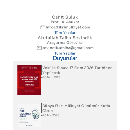
Cahit Suluk
Prof. Dr. Avukat
info@fikrimulkiyet.com
Tüm Yazılar
Abdullah Talha Sevindik
Araştırma Görevlisi
sevindik.atalha@gmail.com
Tüm Yazılar
Duyurular
Vekillik Sınavı 17 Ekim 2026 Tarihinde
Yapılacak
30.Tem.2026
Dünya Fikri Mülkiyet Günümüz Kutlu
Olsun
26.Nis.2026