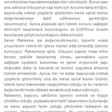
zorunluluktan kaynaklanmadığını ileri sürmüştür. Bunun yanı
sıra, yalnızca tirbuşonun sap kısmı için koruma talep ettiğini,
başvuruda noktalı çizgilerle gösterilen metal spiral kısmın
değerlendirmeye dahil edilmemesi gerektiğini
savunmuştur. Ayrıca piyasada aynı teknik sonucu sağlayan
alternatif tasarımların bulunduğunu ve EUIPO’nun önceki
kararlarıyla çelişki bulunduğunu iddia etmiştir.
Genel Mahkeme ise değerlendirmesini, işaretin esaslı
unsurlarının teknik bir işleve hizmet edip etmediği üzerine
kurmuştur. Mahkemeye göre, tirbuşon sapının insan eline
benzer şekilde tasarlanmış olması, parmaklara uyum
sağlayan oyukların bulunması ve genel ergonomik yapı,
doğrudan daha iyi kavrama ve kuvvet uygulama amacına
hizmet etmektedir. Ayrıca, her ne kadar başvuruda noktalı
çizgilerle gösterilmiş olsa da, metal spiral kısmın ürünün
teknik işlevi bakımından vazgeçilmez olduğu ve bu nedenle
değerlendirmede dikkate alınabileceği kabul edilmiştir.
Mahkeme, başvuru sahibinin işaretin estetik ve özgün
nitelikte olduğu, piyasada alternatif tasarımların bulunduğu
ve kamu algısının farklı olduğu yönündeki iddialarını da
yerinde görmeyerek reddetmiştir. Bu unsurların teknik