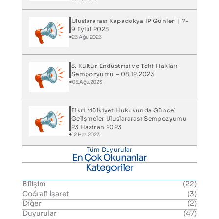
Uluslararası Kapadokya IP Günleri​ | 7-
9 Eylül 2023
23.Ağu.2023
3. Kültür Endüstrisi ve Telif Hakları
Sempozyumu – 08.12.2023
05.Ağu.2023
Fikri Mülkiyet Hukukunda Güncel
Gelişmeler Uluslararası Sempozyumu
23 Haziran 2023
12.Haz.2023
Tüm Duyurular
En Çok Okunanlar
Kategoriler
Bilişim
(22)
Coğrafi İşaret
(3)
Diğer
(2)
Duyurular
(47)