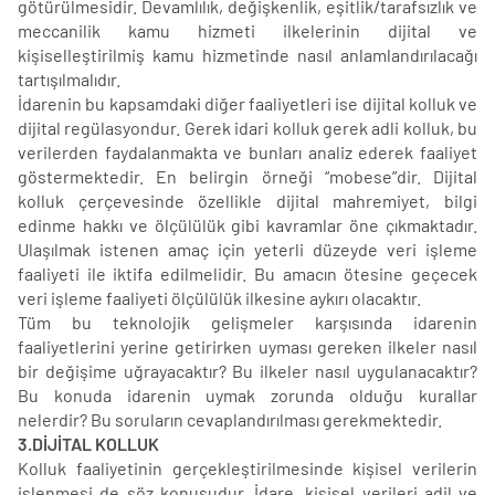
götürülmesidir. Devamlılık, değişkenlik, eşitlik/tarafsızlık ve
meccanilik kamu hizmeti ilkelerinin dijital ve
kişiselleştirilmiş kamu hizmetinde nasıl anlamlandırılacağı
tartışılmalıdır.
İdarenin bu kapsamdaki diğer faaliyetleri ise dijital kolluk ve
dijital regülasyondur. Gerek idari kolluk gerek adli kolluk, bu
verilerden faydalanmakta ve bunları analiz ederek faaliyet
göstermektedir. En belirgin örneği “mobese”dir. Dijital
kolluk çerçevesinde özellikle dijital mahremiyet, bilgi
edinme hakkı ve ölçülülük gibi kavramlar öne çıkmaktadır.
Ulaşılmak istenen amaç için yeterli düzeyde veri işleme
faaliyeti ile iktifa edilmelidir. Bu amacın ötesine geçecek
veri işleme faaliyeti ölçülülük ilkesine aykırı olacaktır.
Tüm bu teknolojik gelişmeler karşısında idarenin
faaliyetlerini yerine getirirken uyması gereken ilkeler nasıl
bir değişime uğrayacaktır? Bu ilkeler nasıl uygulanacaktır?
Bu konuda idarenin uymak zorunda olduğu kurallar
nelerdir? Bu soruların cevaplandırılması gerekmektedir.
3.DİJİTAL KOLLUK
Kolluk faaliyetinin gerçekleştirilmesinde kişisel verilerin
işlenmesi de söz konusudur. İdare, kişisel verileri adil ve