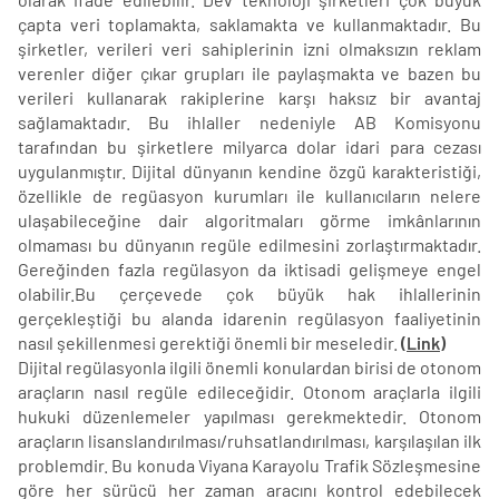
çapta veri toplamakta, saklamakta ve kullanmaktadır. Bu
şirketler, verileri veri sahiplerinin izni olmaksızın reklam
verenler diğer çıkar grupları ile paylaşmakta ve bazen bu
verileri kullanarak rakiplerine karşı haksız bir avantaj
sağlamaktadır. Bu ihlaller nedeniyle AB Komisyonu
tarafından bu şirketlere milyarca dolar idari para cezası
uygulanmıştır. Dijital dünyanın kendine özgü karakteristiği,
özellikle de regüasyon kurumları ile kullanıcıların nelere
ulaşabileceğine dair algoritmaları görme imkânlarının
olmaması bu dünyanın regüle edilmesini zorlaştırmaktadır.
Gereğinden fazla regülasyon da iktisadi gelişmeye engel
olabilir.Bu çerçevede çok büyük hak ihlallerinin
gerçekleştiği bu alanda idarenin regülasyon faaliyetinin
nasıl şekillenmesi gerektiği önemli bir meseledir.
(Link)
Dijital regülasyonla ilgili önemli konulardan birisi de otonom
araçların nasıl regüle edileceğidir. Otonom araçlarla ilgili
hukuki düzenlemeler yapılması gerekmektedir. Otonom
araçların lisanslandırılması/ruhsatlandırılması, karşılaşılan ilk
problemdir. Bu konuda Viyana Karayolu Trafik Sözleşmesine
göre her sürücü her zaman aracını kontrol edebilecek