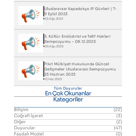
Uluslararası Kapadokya IP Günleri​ | 7-
9 Eylül 2023
23.Ağu.2023
3. Kültür Endüstrisi ve Telif Hakları
Sempozyumu – 08.12.2023
05.Ağu.2023
Fikri Mülkiyet Hukukunda Güncel
Gelişmeler Uluslararası Sempozyumu
23 Haziran 2023
12.Haz.2023
Tüm Duyurular
En Çok Okunanlar
Kategoriler
Bilişim
(22)
Coğrafi İşaret
(3)
Diğer
(2)
Duyurular
(47)
Faydalı Model
(0)