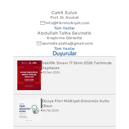
Cahit Suluk
Prof. Dr. Avukat
info@fikrimulkiyet.com
Tüm Yazılar
Abdullah Talha Sevindik
Araştırma Görevlisi
sevindik.atalha@gmail.com
Tüm Yazılar
Duyurular
Vekillik Sınavı 17 Ekim 2026 Tarihinde
Yapılacak
30.Tem.2026
Dünya Fikri Mülkiyet Günümüz Kutlu
Olsun
26.Nis.2026