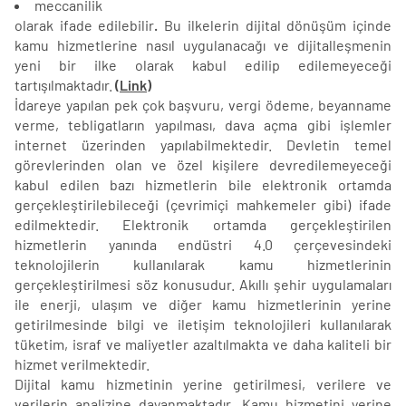
meccanilik
olarak ifade edilebilir
.
Bu ilkelerin dijital dönüşüm içinde
kamu hizmetlerine nasıl uygulanacağı ve dijitalleşmenin
yeni bir ilke olarak kabul edilip edilemeyeceği
tartışılmaktadır.
(Link)
İdareye yapılan pek çok başvuru, vergi ödeme, beyanname
verme, tebligatların yapılması, dava açma gibi işlemler
internet üzerinden yapılabilmektedir. Devletin temel
görevlerinden olan ve özel kişilere devredilemeyeceği
kabul edilen bazı hizmetlerin bile elektronik ortamda
gerçekleştirilebileceği (çevrimiçi mahkemeler gibi) ifade
edilmektedir. Elektronik ortamda gerçekleştirilen
hizmetlerin yanında endüstri 4.0 çerçevesindeki
teknolojilerin kullanılarak kamu hizmetlerinin
gerçekleştirilmesi söz konusudur. Akıllı şehir uygulamaları
ile enerji, ulaşım ve diğer kamu hizmetlerinin yerine
getirilmesinde bilgi ve iletişim teknolojileri kullanılarak
tüketim, israf ve maliyetler azaltılmakta ve daha kaliteli bir
hizmet verilmektedir.
Dijital kamu hizmetinin yerine getirilmesi, verilere ve
verilerin analizine dayanmaktadır. Kamu hizmetini yerine