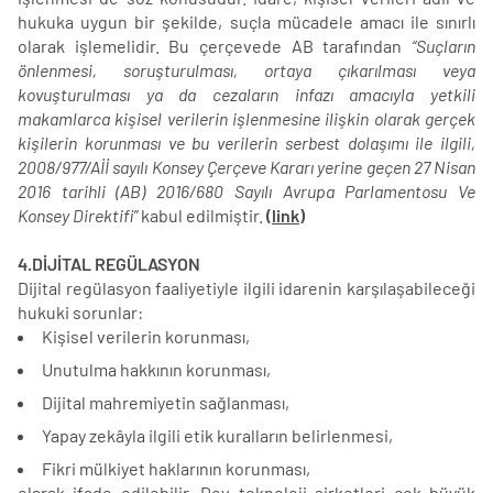
hukuka uygun bir şekilde, suçla mücadele amacı ile sınırlı
olarak işlemelidir. Bu çerçevede AB tarafından
“Suçların
önlenmesi, soruşturulması, ortaya çıkarılması veya
kovuşturulması ya da cezaların infazı amacıyla yetkili
makamlarca kişisel verilerin işlenmesine ilişkin olarak gerçek
kişilerin korunması ve bu verilerin serbest dolaşımı ile ilgili,
2008/977/Aİİ sayılı Konsey Çerçeve Kararı yerine geçen 27 Nisan
2016 tarihli (AB) 2016/680 Sayılı Avrupa Parlamentosu Ve
Konsey Direktifi”
kabul edilmiştir.
(link)
4.DİJİTAL REGÜLASYON
Dijital regülasyon faaliyetiyle ilgili idarenin karşılaşabileceği
hukuki sorunlar:
Kişisel verilerin korunması,
Unutulma hakkının korunması,
Dijital mahremiyetin sağlanması,
Yapay zekâyla ilgili etik kuralların belirlenmesi,
Fikri mülkiyet haklarının korunması,
olarak ifade edilebilir. Dev teknoloji şirketleri çok büyük