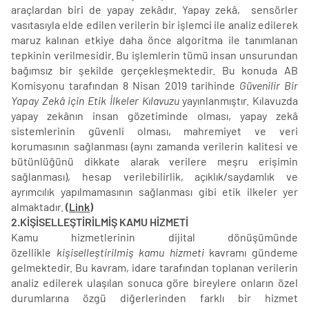
araçlardan biri de yapay zekâdır. Yapay zekâ, sensörler
vasıtasıyla elde edilen verilerin bir işlemci ile analiz edilerek
maruz kalınan etkiye daha önce algoritma ile tanımlanan
tepkinin verilmesidir. Bu işlemlerin tümü insan unsurundan
bağımsız bir şekilde gerçekleşmektedir. Bu konuda AB
Komisyonu tarafından 8 Nisan 2019 tarihinde
Güvenilir Bir
Yapay Zekâ için Etik İlkeler Kılavuzu
yayınlanmıştır. Kılavuzda
yapay zekânın insan gözetiminde olması, yapay zekâ
sistemlerinin güvenli olması, mahremiyet ve veri
korumasının sağlanması (aynı zamanda verilerin kalitesi ve
bütünlüğünü dikkate alarak verilere meşru erişimin
sağlanması), hesap verilebilirlik, açıklık/saydamlık ve
ayrımcılık yapılmamasının sağlanması gibi etik ilkeler yer
almaktadır.
(Link)
2.KİŞİSELLEŞTİRİLMİŞ KAMU HİZMETİ
Kamu hizmetlerinin dijital dönüşümünde
özellikle
kişiselleştirilmiş kamu hizmeti
kavramı gündeme
gelmektedir. Bu kavram, idare tarafından toplanan verilerin
analiz edilerek ulaşılan sonuca göre bireylere onların özel
durumlarına özgü diğerlerinden farklı bir hizmet