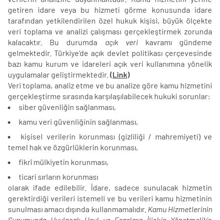
getiren idare veya bu hizmeti görme konusunda idare
tarafından yetkilendirilen özel hukuk kişisi, büyük ölçekte
veri toplama ve analizi çalışması gerçekleştirmek zorunda
kalacaktır. Bu durumda
açık veri
kavramı gündeme
gelmektedir. Türkiye’de açık devlet politikası çerçevesinde
bazı kamu kurum ve idareleri açık veri kullanımına yönelik
uygulamalar geliştirmektedir.
(Link)
Veri toplama, analiz etme ve bu analize göre kamu hizmetini
gerçekleştirme sırasında karşılaşılabilecek hukuki sorunlar:
siber güvenliğin sağlanması,
kamu veri güvenliğinin sağlanması,
kişisel verilerin korunması (gizliliği / mahremiyeti) ve
temel hak ve özgürlüklerin korunması,
fikrî mülkiyetin korunması,
ticari sırların korunması
olarak ifade edilebilir. İdare, sadece sunulacak hizmetin
gerektirdiği verileri istemeli ve bu verileri kamu hizmetinin
sunulması amacı dışında kullanmamalıdır.
Kamu Hizmetlerinin
Sunumunda Uyulacak Usul ve Esaslara İlişkin Yönetmelik
’e