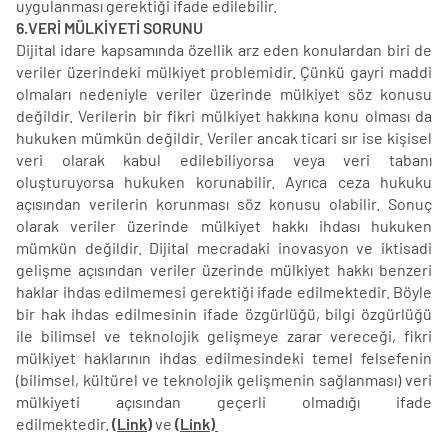
uygulanması gerektiği ifade edilebilir.
6.VERİ MÜLKİYETİ SORUNU
Dijital idare kapsamında özellik arz eden konulardan biri de
veriler üzerindeki mülkiyet problemidir. Çünkü gayri maddi
olmaları nedeniyle veriler üzerinde mülkiyet söz konusu
değildir. Verilerin bir fikri mülkiyet hakkına konu olması da
hukuken mümkün değildir. Veriler ancak ticari sır ise kişisel
veri olarak kabul edilebiliyorsa veya veri tabanı
oluşturuyorsa hukuken korunabilir. Ayrıca ceza hukuku
açısından verilerin korunması söz konusu olabilir. Sonuç
olarak veriler üzerinde mülkiyet hakkı ihdası hukuken
mümkün değildir. Dijital mecradaki inovasyon ve iktisadi
gelişme açısından veriler üzerinde mülkiyet hakkı benzeri
haklar ihdas edilmemesi gerektiği ifade edilmektedir. Böyle
bir hak ihdas edilmesinin ifade özgürlüğü, bilgi özgürlüğü
ile bilimsel ve teknolojik gelişmeye zarar vereceği, fikri
mülkiyet haklarının ihdas edilmesindeki temel felsefenin
(bilimsel, kültürel ve teknolojik gelişmenin sağlanması) veri
mülkiyeti açısından geçerli olmadığı ifade
edilmektedir.
(Link)
ve
(Link)