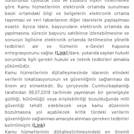
göre Kamu hizmetlerinin elektronik ortamda sunulması
basılı ortamdaki bilgi ve belgelerin elektronik ortama
taşınması ve veri tabanlarının diğer idarelerle paylaşılması
esastır. Ayrıca idare, başvuruların elektronik ortamda da
yapılmasına, sürecin başvuru sahibince izlenebilmesine ve
sonucun ilgilisine elektronik ortamda iletilmesine yönelik
tedbirleri alır ve hizmetin e-Devlet Kapısına
entegrasyonunu sağlar.
(Link)
İdare, yukarıda sayılan hukuki
sorunlarla ilgili gerekli hukuki ve teknik tedbirleri almakla
yükümlüdür.
Kamu hizmetlerinin dijitalleşmesinde idarenin elindeki
verilerin lokalizasyonunun ve güvenliğinin sağlanması da
önem arz etmektedir. Bu çerçevede Cumhurbaşkanlığı
tarafından 06.07.2019 tarihinde yayınlanan bir genelgeyle
gizliliği, bütünlüğü veya erişilebilirliği bozulduğunda milli
güvenliği tehdit edebilecek veya kamu düzeninin
bozulmasına yol açabilecek kritik türdeki verilerin
güvenliğinin sağlanması amacıyla alınması gereken tedbirler
belirtilmiştir.
(Link)
Kamu hizmetlerinin dijitalleştirilmesindeki en önemli