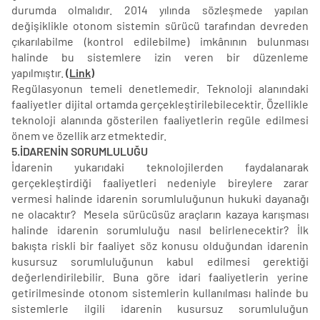
durumda olmalıdır. 2014 yılında sözleşmede yapılan
değişiklikle otonom sistemin sürücü tarafından devreden
çıkarılabilme (kontrol edilebilme) imkânının bulunması
halinde bu sistemlere izin veren bir düzenleme
yapılmıştır.
(Link)
Regülasyonun temeli denetlemedir. Teknoloji alanındaki
faaliyetler dijital ortamda gerçekleştirilebilecektir. Özellikle
teknoloji alanında gösterilen faaliyetlerin regüle edilmesi
önem ve özellik arz etmektedir.
5.İDARENİN SORUMLULUĞU
İdarenin yukarıdaki teknolojilerden faydalanarak
gerçekleştirdiği faaliyetleri nedeniyle bireylere zarar
vermesi halinde idarenin sorumluluğunun hukuki dayanağı
ne olacaktır? Mesela sürücüsüz araçların kazaya karışması
halinde idarenin sorumluluğu nasıl belirlenecektir? İlk
bakışta riskli bir faaliyet söz konusu olduğundan idarenin
kusursuz sorumluluğunun kabul edilmesi gerektiği
değerlendirilebilir. Buna göre idari faaliyetlerin yerine
getirilmesinde otonom sistemlerin kullanılması halinde bu
sistemlerle ilgili idarenin kusursuz sorumluluğun