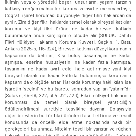
iklimin veya o yöredeki beşeri unsurların, yaşam tarzının
katkısıyla doğan mahsulleri koruma ve ayırt etme amacı taşır.
Coğrafi işaret koruması bu yönüyle diğer fikri haklardan da
ayrılır. Zira diğer fikri haklarda temel olarak bireysel katkılar
korunur ve kişi fikri ürüne ne kadar bireysel katkıda
bulunmuşsa onun karşılığını o ölçüde alır (SULUK, Cahit:
Fikri Mülkiyet Haklarının Koruma Kuvveti, Seçkin, 1. Bası,
Ankara 2025, s. 116, 324). Bireysel katkının düzeyi korumanın
kapsamını da belirler. Kişi buluş basamağını ne kadar
aşmışsa, eserine hususiyetini ne kadar fazla katmışsa,
tasarımını ne kadar ayırt edici hale getirmişse yani kişi
bireysel olarak ne kadar katkıda bulunmuşsa korumanın
kapsamı da o ölçüde artar. Markada korumayı haklı kılan ise
işaretin “seçimi” ve bu işarete sonradan yapılan “yatırım”dır
(Suluk s. 45-46, 222, 304, 321, 326). Fikri mülkiyet haklarının
korunması da temel olarak bireysel yaratıcılığın
ödüllendirilmesi suretiyle teşvikine dayanır. Dolayısıyla
diğer bireylerin bu tür fikri ürünleri tescil ettirme ve tescil
konusunda da öncelik elde etme noktasında haklı bir
gerekçeleri bulunmaz. Nitekim tescil bir yarıştır ve rüçhan
hakkıyla bu yarışa bir düzenleme öngörülmüştür. Coğrafi