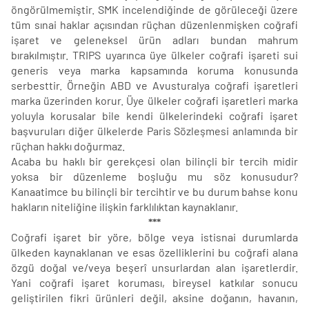
öngörülmemiştir. SMK incelendiğinde de görüleceği üzere
tüm sınai haklar açısından rüçhan düzenlenmişken coğrafi
işaret ve geleneksel ürün adları bundan mahrum
bırakılmıştır. TRIPS uyarınca üye ülkeler coğrafi işareti sui
generis veya marka kapsamında koruma konusunda
serbesttir. Örneğin ABD ve Avusturalya coğrafi işaretleri
marka üzerinden korur. Üye ülkeler coğrafi işaretleri marka
yoluyla korusalar bile kendi ülkelerindeki coğrafi işaret
başvuruları diğer ülkelerde Paris Sözleşmesi anlamında bir
rüçhan hakkı doğurmaz.
Acaba bu haklı bir gerekçesi olan bilinçli bir tercih midir
yoksa bir düzenleme boşluğu mu söz konusudur?
Kanaatimce bu bilinçli bir tercihtir ve bu durum bahse konu
hakların niteliğine ilişkin farklılıktan kaynaklanır.
***
Coğrafi işaret bir yöre, bölge veya istisnai durumlarda
ülkeden kaynaklanan ve esas özelliklerini bu coğrafi alana
özgü doğal ve/veya beşerî unsurlardan alan işaretlerdir.
Yani coğrafi işaret koruması, bireysel katkılar sonucu
geliştirilen fikri ürünleri değil, aksine doğanın, havanın,