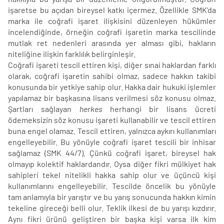
işaretse bu açıdan bireysel katkı içermez. Özellikle SMK’da
marka ile coğrafi işaret ilişkisini düzenleyen hükümler
incelendiğinde, örneğin coğrafi işaretin marka tescilinde
mutlak ret nedenleri arasında yer alması gibi, hakların
niteliğine ilişkin farklılık belirginleşir.
Coğrafi işareti tescil ettiren kişi, diğer sınai haklardan farklı
olarak, coğrafi işaretin sahibi olmaz, sadece hakkın takibi
konusunda bir yetkiye sahip olur. Hakka dair hukuki işlemler
yapılamaz bir başkasına lisans verilmesi söz konusu olmaz.
Şartları sağlayan
herkes
herhangi bir lisans ücreti
ödemeksizin söz konusu işareti kullanabilir ve tescil ettiren
buna engel olamaz. Tescil ettiren, yalnızca aykırı kullanımları
engelleyebilir. Bu yönüyle coğrafi işaret tescili bir inhisar
sağlamaz (SMK 44/7). Çünkü coğrafi işaret, bireysel hak
olmayıp kolektif haklardandır. Oysa diğer fikri mülkiyet hak
sahipleri tekel nitelikli hakka sahip olur ve üçüncü kişi
kullanımlarını engelleyebilir. Tescilde öncelik bu yönüyle
tam anlamıyla bir yarıştır ve bu yarış sonucunda hakkın kimin
tekeline gireceği belli olur. Teklik ilkesi de bu yarışı kızdırır.
Aynı fikri ürünü geliştiren bir başka kişi varsa ilk kim