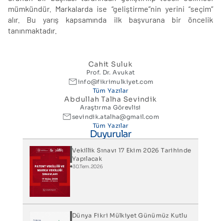
mümkündür. Markalarda ise “geliştirme”nin yerini “seçim”
alır. Bu yarış kapsamında ilk başvurana bir öncelik
tanınmaktadır.
Cahit Suluk
Prof. Dr. Avukat
info@fikrimulkiyet.com
Tüm Yazılar
Abdullah Talha Sevindik
Araştırma Görevlisi
sevindik.atalha@gmail.com
Tüm Yazılar
Duyurular
Vekillik Sınavı 17 Ekim 2026 Tarihinde
Yapılacak
30.Tem.2026
Dünya Fikri Mülkiyet Günümüz Kutlu