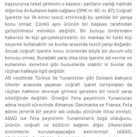
başvurursa tekel yetkisini o kazanır; şartların varlığı halinde
diğerine
ön kullanım hakkı
sağlanır (SMK m. 60, m. 87). Coğrafi
işarette ise ilk kimin tescil ettireceği bu şekilde bir yarışa
konu olmaz. Çünkü aynı ürünün bir başkası tarafından
geliştirilmesi mümkün değildir. Bir buluşu birbirinden
habersiz iki kişi gerçekleştirebilir, bir markayı iki farklı kişi
seçerek kullanabilir ve bunlar arasında tescil yarışı doğaldır.
Ancak coğrafi işarete konu ürünlerde böyle bir durum söz
konusu olmaz. Buradaki yarış olsa olsa işarete ad verme ve
kullanımın denetimi gibi hususlarda olabilir ki bunlar da
rüçhan hakkıyla ilgili değildir.
AB nezdinde Türkiye ile Yunanistan gibi Osmanlı bakiyesi
ülkeler arasında yaşanan coğrafi işaret tartışmaları da
rüçhan hakkının devreye girmesi gereken bir tescil yarışı
niteliğinde değildir. Örneğin Feta peynirinin Yunanistan
adına tescili sürecinde Almanya, Danimarka ve Fransa, Feta
adının jenerik bir peynir adı olduğu yönünde itiraz etmişti.
ABAD ise Feta peynirinin Yunanistan’a özgü olduğunu,
ürünün coğrafi ve kültürel bağının diğer ülkelerdeki
üretimlerle kurulamayacağını belirlemişti (ABAD,