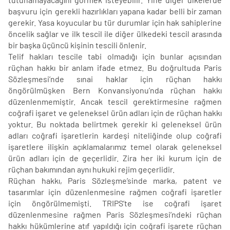
başvuru için gerekli hazırlıkları yapana kadar belli bir zaman
gerekir. Yasa koyucular bu tür durumlar için hak sahiplerine
öncelik sağlar ve ilk tescil ile diğer ülkedeki tescil arasında
bir başka üçüncü kişinin tescili önlenir.
Telif hakları tescile tabi olmadığı için bunlar açısından
rüçhan hakkı bir anlam ifade etmez. Bu doğrultuda Paris
Sözleşmesi’nde sınai haklar için rüçhan hakkı
öngörülmüşken Bern Konvansiyonu’nda rüçhan hakkı
düzenlenmemiştir. Ancak tescil gerektirmesine rağmen
coğrafi işaret ve geleneksel ürün adları için de rüçhan hakkı
yoktur. Bu noktada belirtmek gerekir ki geleneksel ürün
adları coğrafi işaretlerin kardeşi niteliğinde olup coğrafi
işaretlere ilişkin açıklamalarımız temel olarak geleneksel
ürün adları için de geçerlidir. Zira her iki kurum için de
rüçhan bakımından aynı hukuki rejim geçerlidir.
Rüçhan hakkı, Paris Sözleşme’sinde marka, patent ve
tasarımlar için düzenlenmesine rağmen coğrafi işaretler
için öngörülmemişti. TRIPS’te ise coğrafi işaret
düzenlenmesine rağmen Paris Sözleşmesi’ndeki rüçhan
hakkı hükümlerine atıf yapıldığı için coğrafi işarete rüçhan