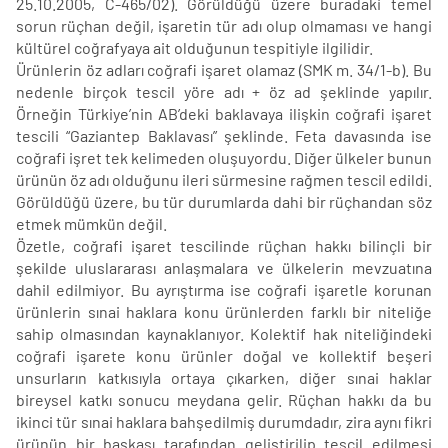
25.10.2005, C-465/02). Görüldüğü üzere buradaki temel
sorun rüçhan değil, işaretin tür adı olup olmaması ve hangi
kültürel coğrafyaya ait olduğunun tespitiyle ilgilidir.
Ürünlerin öz adları coğrafi işaret olamaz (SMK m. 34/1-b). Bu
nedenle birçok tescil yöre adı + öz ad şeklinde yapılır.
Örneğin Türkiye’nin AB’deki baklavaya ilişkin coğrafi işaret
tescili “Gaziantep Baklavası” şeklinde. Feta davasında ise
coğrafi işret tek kelimeden oluşuyordu. Diğer ülkeler bunun
ürünün öz adı olduğunu ileri sürmesine rağmen tescil edildi.
Görüldüğü üzere, bu tür durumlarda dahi bir rüçhandan söz
etmek mümkün değil.
Özetle, coğrafi işaret tescilinde rüçhan hakkı bilinçli bir
şekilde uluslararası anlaşmalara ve ülkelerin mevzuatına
dahil edilmiyor. Bu ayrıştırma ise coğrafi işaretle korunan
ürünlerin sınai haklara konu ürünlerden farklı bir niteliğe
sahip olmasından kaynaklanıyor. Kolektif hak niteliğindeki
coğrafi işarete konu ürünler doğal ve kollektif beşeri
unsurların katkısıyla ortaya çıkarken, diğer sınai haklar
bireysel katkı sonucu meydana gelir. Rüçhan hakkı da bu
ikinci tür sınai haklara bahşedilmiş durumdadır, zira aynı fikri
ürünün bir başkası tarafından geliştirilip tescil edilmesi