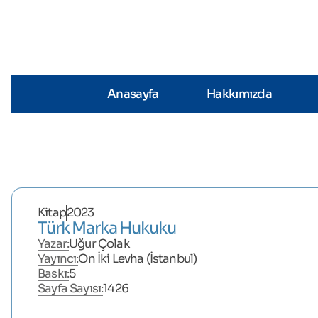
Anasayfa
Hakkımızda
Kitap
2023
Türk Marka Hukuku
Yazar:
Uğur Çolak
Yayıncı:
On İki Levha (İstanbul)
Baskı:
5
Sayfa Sayısı:
1426